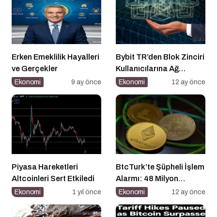
Erken Emeklilik Hayalleri
Bybit TR’den Blok Zinciri
ve Gerçekler
Kullanıcılarına Ağ
Tıkanıklığı Rehberi!
Ekonomi
9 ay önce
Ekonomi
12 ay önce
Piyasa Hareketleri
BtcTurk’te Şüpheli İşlem
Altcoinleri Sert Etkiledi
Alarmı: 48 Milyon
Dolarlık Çıkış İddiası
Ekonomi
1 yıl önce
Ekonomi
12 ay önce