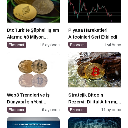
BtcTurk’te Şüpheli İşlem
Piyasa Hareketleri
Alarmı: 48 Milyon
Altcoinleri Sert Etkiledi
Dolarlık Çıkış İddiası
Ekonomi
12 ay önce
Ekonomi
1 yıl önce
Web3 Trendleri ve İş
Stratejik Bitcoin
Dünyası İçin Yeni
Rezervi: Dijital Altın mı,
Fırsatlar
Riskli Bir Hamle mi?
Ekonomi
9 ay önce
Ekonomi
11 ay önce