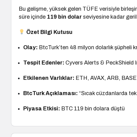
Bu gelişme, yüksek gelen TÜFE verisiyle birleşin
süre içinde
119 bin dolar
seviyesine kadar geril
Özet Bilgi Kutusu
Olay:
BtcTurk’ten 48 milyon dolarlık şüpheli kri
Tespit Edenler:
Cyvers Alerts & PeckShield 
Etkilenen Varlıklar:
ETH, AVAX, ARB, BASE
BtcTurk Açıklaması:
“Sıcak cüzdanlarda tek
Piyasa Etkisi:
BTC 119 bin dolara düştü