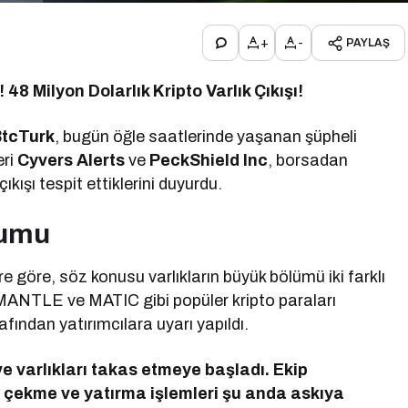
+
-
PAYLAŞ
48 Milyon Dolarlık Kripto Varlık Çıkışı!
BtcTurk
, bugün öğle saatlerinde yaşanan şüpheli
eri
Cyvers Alerts
ve
PeckShield Inc
, borsadan
çıkışı tespit ettiklerini duyurdu.
rumu
ere göre, söz konusu varlıkların büyük bölümü iki farklı
ANTLE ve MATIC gibi popüler kripto paraları
fından yatırımcılara uyarı yapıldı.
e varlıkları takas etmeye başladı. Ekip
ra çekme ve yatırma işlemleri şu anda askıya