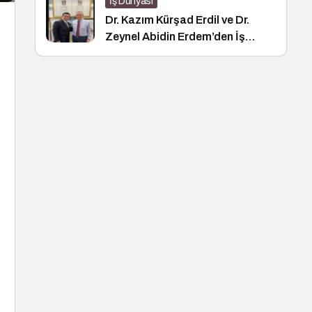
İş Dünyası
Dr. Kazım Kürşad Erdil ve Dr.
Zeynel Abidin Erdem’den İş
Dünyası Buluşması