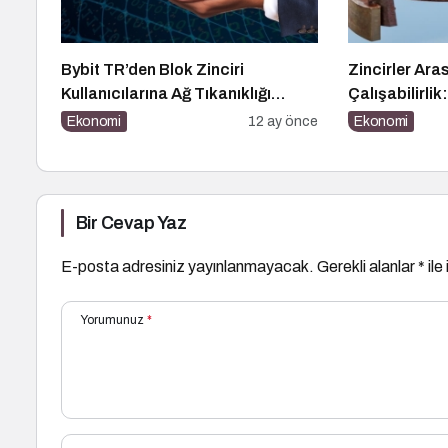
Bybit TR’den Blok Zinciri
Zincirler Aras
Kullanıcılarına Ağ Tıkanıklığı
Çalışabilirlik
Rehberi!
Geleceği
Ekonomi
12 ay önce
Ekonomi
Bir Cevap Yaz
E-posta adresiniz yayınlanmayacak.
Gerekli alanlar
*
ile
Yorumunuz
*