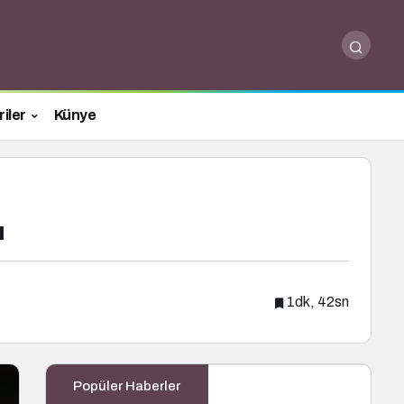
iler
Künye
ı
1dk, 42sn
Popüler Haberler