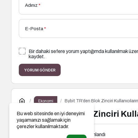
Adınız
*
E-Posta
*
Bir dahaki sefere yorum yaptığımda kullanılmak üzer
kaydet.
YORUM GÖNDER
Bybit TR’den Blok Zinciri Kullanıcıları
Ekonomi
Bybit TR’den Blok Zinciri Kull
Bu web sitesinde en iyi deneyimi
yaşamanızı sağlamak için
çerezler kullanılmaktadır.
Ders Ches
tarafından yayınlandı