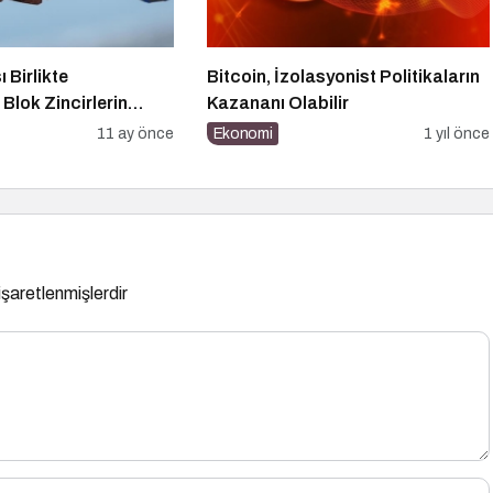
ı Birlikte
Bitcoin, İzolasyonist Politikaların
: Blok Zincirlerin
Kazananı Olabilir
11 ay önce
Ekonomi
1 yıl önce
 işaretlenmişlerdir