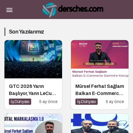
Son Yazılarımız
GTC 2026 Yarın
Mürsel Ferhat Sağlam
Başlıyor, Yann LeCun
Balkan E-Commerce
$1B Seed Aldı: AI
Summit’e Konuştu
İş Dünyası
5 ay önce
İş Dünyası
5 ay önce
Fonlama Çılgınlığı