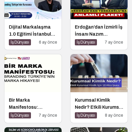
Dijital Markalaşma
Erdoğan’dan İzmirli İş
1.0 Eğitimi İstanbul
İnsanı Nazım
Üniversitesi’nde
Torbaoğlu’na Anlamlı
İş Dünyası
6 ay önce
İş Dünyası
7 ay önce
Gerçekleşti!
Plaket
Bir Marka
Kurumsal Kimlik
Manifestosu:
Nedir? Etkili Kurumsal
Branding Türkiye’nin
Kimlik İçin 10 Altın
İş Dünyası
7 ay önce
İş Dünyası
8 ay önce
Marka Hikayesi
İpucu