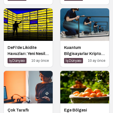
Güçlü Kadrosuyla
Görevine Başladı
DeFi’de Likidite
Kuantum
Havuzları: Yeni Nesil
Bilgisayarlar Kripto
Finansın Kalbi
Paraları Tehdit Eder
İş Dünyası
10 ay önce
İş Dünyası
10 ay önce
mi?
Çok Taraflı
Ege Bölgesi