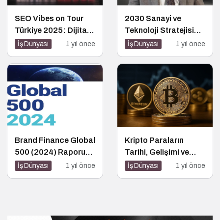
SEO Vibes on Tour
2030 Sanayi ve
Türkiye 2025: Dijital
Teknoloji Stratejisi
Dünyanın Nabzını
Açıklandı
İş Dünyası
1 yıl önce
İş Dünyası
1 yıl önce
Tutan Etkinlik
Brand Finance Global
Kripto Paraların
500 (2024) Raporu
Tarihi, Gelişimi ve
Yayımlandı!
Geleceği
İş Dünyası
1 yıl önce
İş Dünyası
1 yıl önce