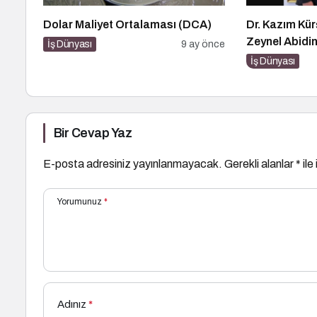
Dolar Maliyet Ortalaması (DCA)
Dr. Kazım Kür
Zeynel Abidi
İş Dünyası
9 ay önce
Dünyası Bul
İş Dünyası
Bir Cevap Yaz
E-posta adresiniz yayınlanmayacak.
Gerekli alanlar
*
ile
Yorumunuz
*
Adınız
*