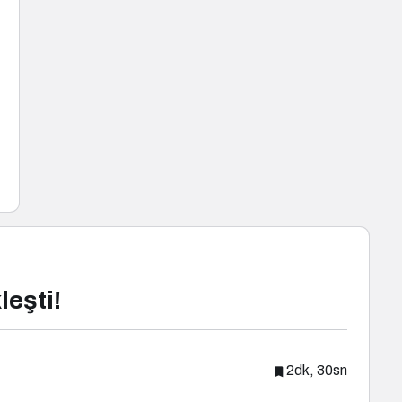
leşti!
2dk, 30sn