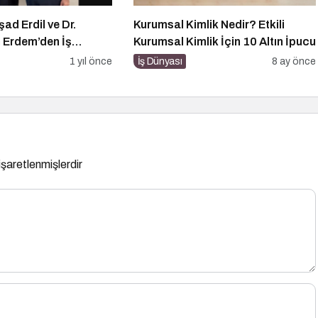
şad Erdil ve Dr.
Kurumsal Kimlik Nedir? Etkili
n Erdem’den İş
Kurumsal Kimlik İçin 10 Altın İpucu
uşması
1 yıl önce
İş Dünyası
8 ay önce
 işaretlenmişlerdir