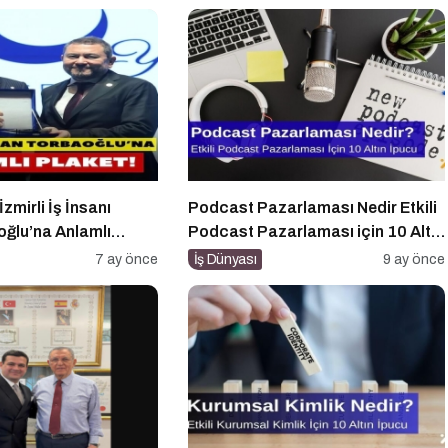
zmirli İş İnsanı
Podcast Pazarlaması Nedir Etkili
ğlu’na Anlamlı
Podcast Pazarlaması için 10 Altın
İpucu
7 ay önce
İş Dünyası
9 ay önce