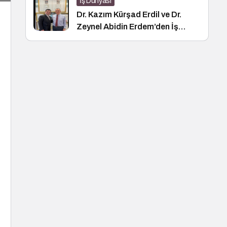
İş Dünyası
Dr. Kazım Kürşad Erdil ve Dr.
Zeynel Abidin Erdem’den İş
Dünyası Buluşması