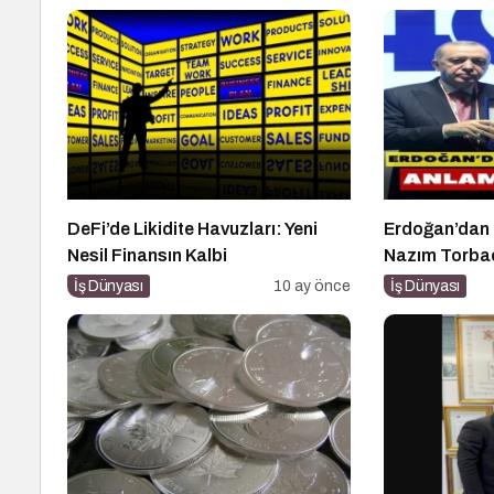
DeFi’de Likidite Havuzları: Yeni
Erdoğan’dan İ
Nesil Finansın Kalbi
Nazım Torbao
Plaket
İş Dünyası
10 ay önce
İş Dünyası