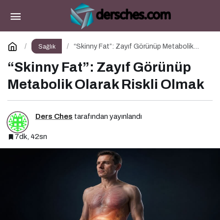
“Skinny Fat”: Zayıf Görünüp Metabolik Olarak
Riskli Olmak
Yorum Yap
“Skinny Fat”: Zayıf Görünüp Metabolik
Sağlık
Olarak Riskli Olmak
“Skinny Fat”: Zayıf Görünüp
Metabolik Olarak Riskli Olmak
Ders Ches
tarafından yayınlandı
7dk, 42sn