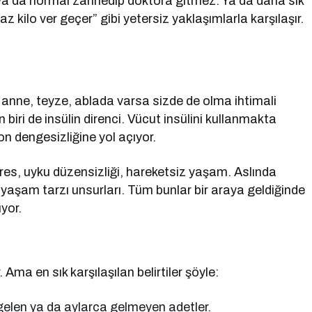
z, ya da normal zannedip doktora gitmez. Ya da daha sık
 kilo ver geçer” gibi yetersiz yaklaşımlarla karşılaşır.
de anne, teyze, ablada varsa sizde de olma ihtimali
biri de insülin direnci. Vücut insülini kullanmakta
n dengesizliğine yol açıyor.
tres, uyku düzensizliği, hareketsiz yaşam. Aslında
aşam tarzı unsurları. Tüm bunlar bir araya geldiğinde
yor.
ma en sık karşılaşılan belirtiler şöyle:
 gelen ya da aylarca gelmeyen adetler.