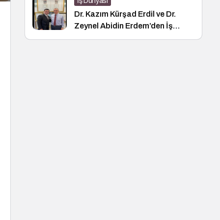
İş Dünyası
Dr. Kazım Kürşad Erdil ve Dr.
Zeynel Abidin Erdem’den İş
Dünyası Buluşması