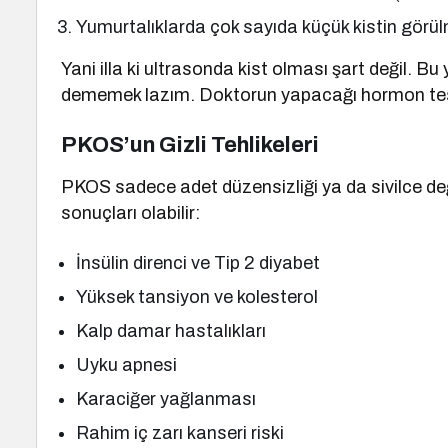
Yumurtalıklarda çok sayıda küçük kistin görül
Yani illa ki ultrasonda kist olması şart değil.
dememek lazım. Doktorun yapacağı hormon testl
PKOS’un Gizli Tehlikeleri
PKOS sadece adet düzensizliği ya da sivilce 
sonuçları olabilir:
İnsülin direnci ve Tip 2 diyabet
Yüksek tansiyon ve kolesterol
Kalp damar hastalıkları
Uyku apnesi
Karaciğer yağlanması
Rahim iç zarı kanseri riski