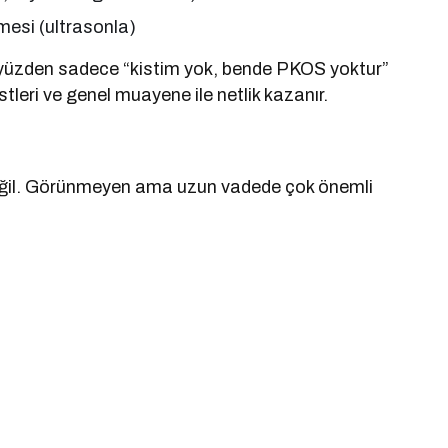
mesi (ultrasonla)
 Bu yüzden sadece “kistim yok, bende PKOS yoktur”
eri ve genel muayene ile netlik kazanır.
değil. Görünmeyen ama uzun vadede çok önemli