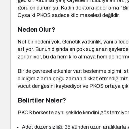
gecikir. Kadınlar ya şikayetlerini ciddiye alma
görülen durum şu: Kadın doktora gider ama “Biraz
Oysa ki PKOS sadece kilo meselesi değildir.
Neden Olur?
Net bir nedeni yok. Genetik yatkınlık, yani aile
artıyor. Bunun dışında en çok suçlanan şeylerden 
zorlanıyor, bu da hem kilo almaya hem de hormo
Bir de çevresel etkenler var: beslenme biçimi, s
bildiğimiz ama çoğu zaman dikkat etmediğimiz y
vücut dengesini kaybediyor ve PKOS ortaya çıkı
Belirtiler Neler?
PKOS herkeste aynı şekilde kendini göstermiyor. A
Adet düzensizliği: 35 günden uzun aralıklarla