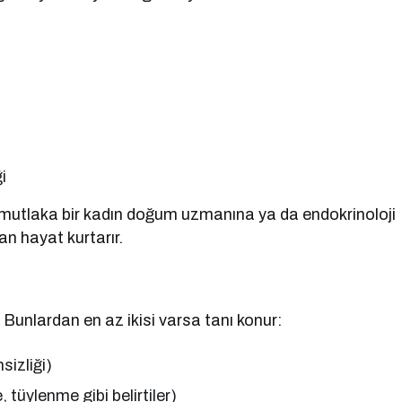
i
z, mutlaka bir kadın doğum uzmanına ya da endokrinoloji
n hayat kurtarır.
 Bunlardan en az ikisi varsa tanı konur:
izliği)
 tüylenme gibi belirtiler)