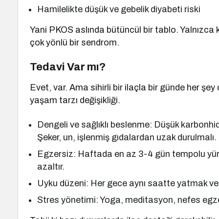
Hamilelikte düşük ve gebelik diyabeti riski
Yani PKOS aslında bütüncül bir tablo. Yalnızca k
çok yönlü bir sendrom.
Tedavi Var mı?
Evet, var. Ama sihirli bir ilaçla bir günde her ş
yaşam tarzı değişikliği.
Dengeli ve sağlıklı beslenme: Düşük karbonhidr
Şeker, un, işlenmiş gıdalardan uzak durulmalı.
Egzersiz: Haftada en az 3-4 gün tempolu yürüy
azaltır.
Uyku düzeni: Her gece aynı saatte yatmak ve
Stres yönetimi: Yoga, meditasyon, nefes egzers