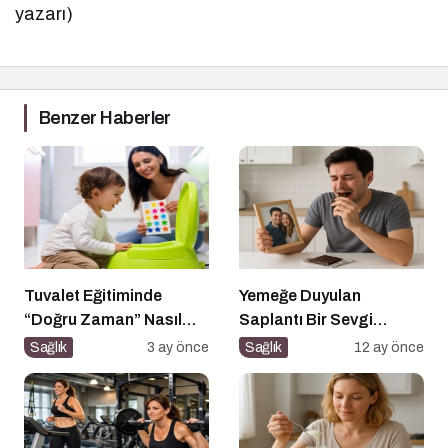
yazarı)
Benzer Haberler
Tuvalet Eğitiminde
Yemeğe Duyulan
“Doğru Zaman” Nasıl
Saplantı Bir Sevgi
Anlaşılır?
İhtiyacıdır
Sağlık
3 ay önce
Sağlık
12 ay önce