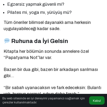
Egzersiz yapmak güvenli mi?
Pilates mi, yoga mı, yürüyüş mü?
Tüm öneriler bilimsel dayanaklı ama herkesin
uygulayabileceği kadar sade.
Ruhuna da İyi Gelsin
Kitapta her bölümün sonunda annelere özel
“Papatyama Not”lar var.
Bazen bir dua gibi, bazen bir arkadaşın sarılması
gibi…
“Bir sabah uyanacaksın ve fark edeceksin: Bulantı
yok, burnun normal, ruhun daha ferah.”
Bu web sitesinde en iyi deneyimi yaşamanızı sağlamak için
Kabul
çerezler kullanılmaktadır.
Böyle yazılar annenin sadece bedenini değil,