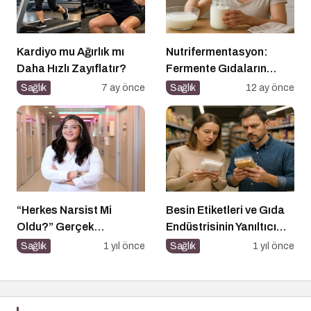
Kardiyo mu Ağırlık mı
Nutrifermentasyon:
Daha Hızlı Zayıflatır?
Fermente Gıdaların
Beslenmedeki Yeri ve
Sağlık
7 ay önce
Sağlık
12 ay önce
Bilimsel Gerçekler
“Herkes Narsist Mi
Besin Etiketleri ve Gıda
Oldu?” Gerçek
Endüstrisinin Yanıltıcı
Narsisizm Nedir?
Stratejileri
Sağlık
1 yıl önce
Sağlık
1 yıl önce