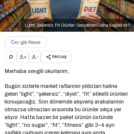
Light, Şekersiz, Fit Ürünler: Gerçekten Daha Sağlıklı mı?
+
-
PAYLAŞ
Merhaba sevgili okurlarım,
Bugün sizlerle market raflarının yıldızları haline
gelen “light”, “şekersiz”, “diyet”, “fit” etiketli ürünleri
konuşacağız. Son dönemde alışveriş arabalarının
olmazsa olmazları arasında bu ürünler sıkça yer
alıyor. Hatta bazen bir paket ürünün üstünde
“light”, “no sugar”, “fit”, “fitness” gibi 3–4 ayrı
sağlıklı çağrışım içeren kelimeyi aynı anda