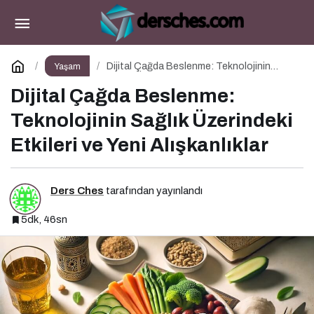
Türk Tasarımcıların Küresel Başarısı
Paylaş
Yorum Yap
Dijital Çağda Beslenme: Teknolojinin
Yaşam
Sağlık Üzerindeki Etkileri ve Yeni
Alışkanlıklar
Dijital Çağda Beslenme:
Teknolojinin Sağlık Üzerindeki
Etkileri ve Yeni Alışkanlıklar
Ders Ches
tarafından yayınlandı
5dk, 46sn