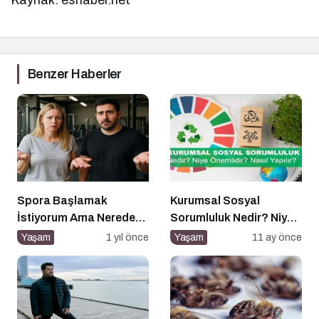
Benzer Haberler
Spora Başlamak
Kurumsal Sosyal
İstiyorum Ama Nereden
Sorumluluk Nedir? Niye
Başlayacağımı
Önemlidir? Kurumsal
Yaşam
1 yıl önce
Yaşam
11 ay önce
Bilmiyorum!
Sosyal Sorumluluk Nasıl
Yapılır?