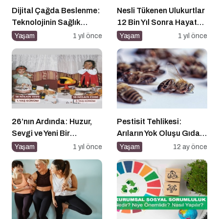
Dijital Çağda Beslenme:
Nesli Tükenen Ulukurtlar
Teknolojinin Sağlık
12 Bin Yıl Sonra Hayata
Üzerindeki Etkileri ve
Döndürüldü
Yaşam
1 yıl önce
Yaşam
1 yıl önce
Yeni Alışkanlıklar
26’nın Ardında: Huzur,
Pestisit Tehlikesi:
Sevgi ve Yeni Bir
Arıların Yok Oluşu Gıda
Başlangıç
Zincirini Çökertiyor!
Yaşam
1 yıl önce
Yaşam
12 ay önce