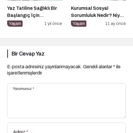
Yaz Tatiline Sağlıklı Bir
Kurumsal Sosyal
Başlangıç İçin
Sorumluluk Nedir? Niye
Beslenme
Önemlidir? Kurumsal
Yaşam
1 yıl önce
Yaşam
11 ay önce
Sosyal Sorumluluk Nasıl
Yapılır?
Bir Cevap Yaz
E-posta adresiniz yayınlanmayacak.
Gerekli alanlar
*
ile
işaretlenmişlerdir
Yorumunuz
*
Adınız
*