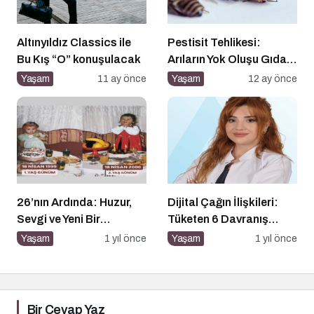
Altınyıldız Classics ile
Pestisit Tehlikesi:
Bu Kış “O” konuşulacak
Arıların Yok Oluşu Gıda
Zincirini Çökertiyor!
Yaşam
11 ay önce
Yaşam
12 ay önce
26’nın Ardında: Huzur,
Dijital Çağın İlişkileri:
Sevgi ve Yeni Bir
Tüketen 6 Davranış
Başlangıç
Biçimi
Yaşam
1 yıl önce
Yaşam
1 yıl önce
Bir Cevap Yaz