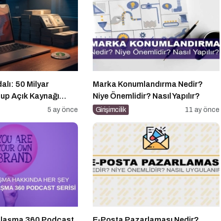
lı: 50 Milyar
Marka Konumlandırma Nedir?
tup Açık Kaynağı
Niye Önemlidir? Nasıl Yapılır?
e Oldu?
5 ay önce
Girişimcilik
11 ay önce
kalaşma 360 Podcast
E-Posta Pazarlaması Nedir?