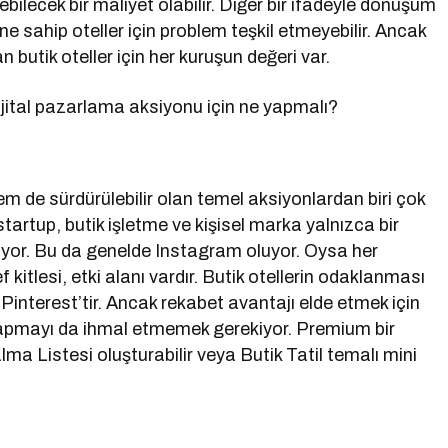
ebilecek bir maliyet olabilir. Diğer bir ifadeyle dönüşüm
ne sahip oteller için problem teşkil etmeyebilir. Ancak
n butik oteller için her kuruşun değeri var.
 dijital pazarlama aksiyonu için ne yapmalı?
em de sürdürülebilir olan temel aksiyonlardan biri çok
tartup, butik işletme ve kişisel marka yalnızca bir
iyor. Bu da genelde Instagram oluyor. Oysa her
kitlesi, etki alanı vardır. Butik otellerin odaklanması
interest’tir. Ancak rekabet avantajı elde etmek için
i yapmayı da ihmal etmemek gerekiyor. Premium bir
a Listesi oluşturabilir veya Butik Tatil temalı mini