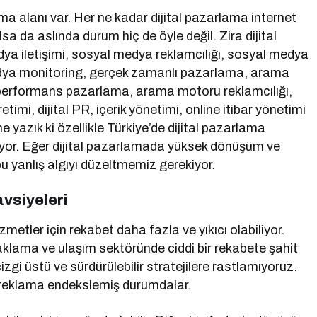
 alanı var. Her ne kadar dijital pazarlama internet
a da aslında durum hiç de öyle değil. Zira dijital
a iletişimi, sosyal medya reklamcılığı, sosyal medya
dya monitoring, gerçek zamanlı pazarlama, arama
erformans pazarlama, arama motoru reklamcılığı,
retimi, dijital PR, içerik yönetimi, online itibar yönetimi
 yazık ki özellikle Türkiye’de dijital pazarlama
iyor. Eğer dijital pazarlamada yüksek dönüşüm ve
u yanlış algıyı düzeltmemiz gerekiyor.
avsiyeleri
zmetler için rekabet daha fazla ve yıkıcı olabiliyor.
klama ve ulaşım sektöründe ciddi bir rekabete şahit
gi üstü ve sürdürülebilir stratejilere rastlamıyoruz.
ni reklama endekslemiş durumdalar.