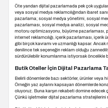
Öte yandan dijital pazarlamada pek çok uygulama
veya sosyal medya reklamcılığından ibaret sanıls
pazarlama; sosyal medya yönetimi, sosyal medy
pazarlaması, sosyal medya analizi, sosyal me
motoru optimizasyonu, büyüme pazarlaması, p
internet reklamcılığı, içerik pazarlaması, içerik ü
gibi birçok kavramı ve uzmanlığı kapsar. Ancak ne
denilince tek seçeneğin reklam olduğu zannedil
sürdürülebilir konumlanma istiyorsak öncelikle b
Butik Oteller İçin Dijital Pazarlama T
Belirli dönemlerde bazı sektörler, ürünler veya hi
Örneğin yaz aylarını kapsayan dönemlerde kona
oluyoruz. Buna karşın rekabeti domine edecek çiz
Çünkü işletmeler dijital pazarlama stratejileri