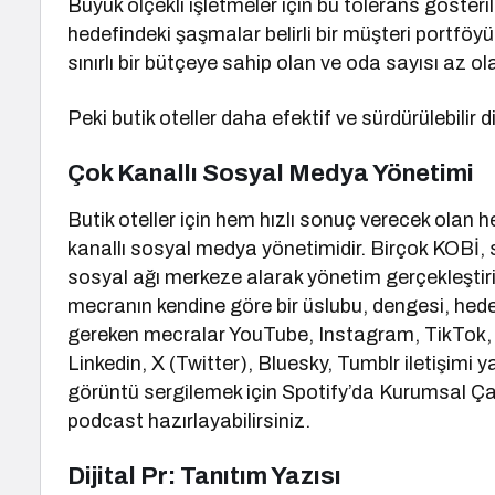
Büyük ölçekli işletmeler için bu tolerans gösteril
hedefindeki şaşmalar belirli bir müşteri portföyü
sınırlı bir bütçeye sahip olan ve oda sayısı az ola
Peki butik oteller daha efektif ve sürdürülebilir
Çok Kanallı Sosyal Medya Yönetimi
Butik oteller için hem hızlı sonuç verecek olan h
kanallı sosyal medya yönetimidir. Birçok KOBİ, s
sosyal ağı merkeze alarak yönetim gerçekleştir
mecranın kendine göre bir üslubu, dengesi, hedef 
gereken mecralar YouTube, Instagram, TikTok, P
Linkedin, X (Twitter), Bluesky, Tumblr iletişim
görüntü sergilemek için Spotify’da Kurumsal Çalm
podcast hazırlayabilirsiniz.
Dijital Pr: Tanıtım Yazısı