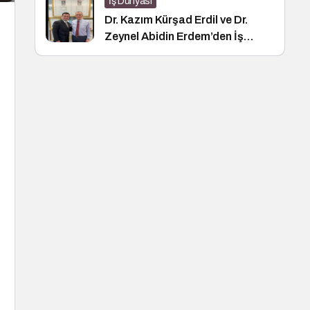
İş Dünyası
Dr. Kazım Kürşad Erdil ve Dr.
Zeynel Abidin Erdem’den İş
Dünyası Buluşması