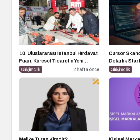
10. Uluslararası İstanbul Hırdavat
Cursor Skanda
Fuarı, Küresel Ticaretin Yeni
Dolarlık Star
Merkezi Olmaya Hazırlanıyor
Gizleyince N
Girişimcilik
2 hafta önce
Girişimcilik
Melike Turan Kimdir?
Kişisel Mar