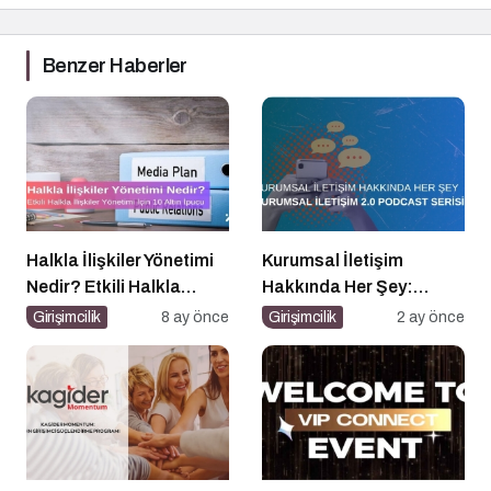
Benzer Haberler
Halkla İlişkiler Yönetimi
Kurumsal İletişim
Nedir? Etkili Halkla
Hakkında Her Şey:
İlişkiler Yönetimi İçin 10
Kurumsal İletişim 2.0
Girişimcilik
8 ay önce
Girişimcilik
2 ay önce
Altın İpucu
Podcast Serisi