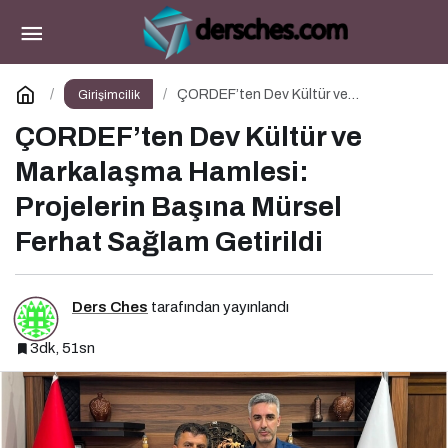
Gençlerin Umudu “Büyüt Hayallerini” ile 267
Genç Daha Kanatlandı
Paylaş
Yorum Yap
ÇORDEF’ten Dev Kültür ve
Girişimcilik
Markalaşma Hamlesi: Projelerin Başına
Mürsel Ferhat Sağlam Getirildi
ÇORDEF’ten Dev Kültür ve
Markalaşma Hamlesi:
Projelerin Başına Mürsel
Ferhat Sağlam Getirildi
Ders Ches
tarafından yayınlandı
3dk, 51sn