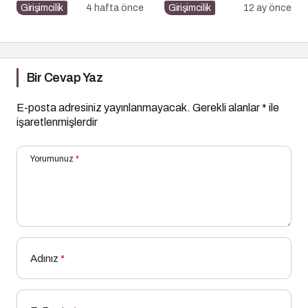
Nasıl Yapılır?
Girişimcilik
4 hafta önce
Girişimcilik
12 ay önce
Bir Cevap Yaz
E-posta adresiniz yayınlanmayacak.
Gerekli alanlar
*
ile
işaretlenmişlerdir
Yorumunuz
*
Adınız
*