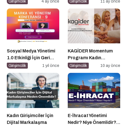
Pazarlama Sohbetleri
İletişimi Nasıl Yapılır?
Girişimcilik
4 ay önce
Girişimcilik
11 ay önce
Sosyal Medya Yönetimi
KAGİDER Momentum
1.0 Etkinliği İçin Geri
Programı Kadın
Sayım!
Girişimcilerin Gücüne
Girişimcilik
1 yıl önce
Girişimcilik
10 ay önce
Güç Katıyor
Kadın Girişimciler İçin
E-İhracat Yönetimi
Dijital Markalaşma
Nedir? Niye Önemlidir?