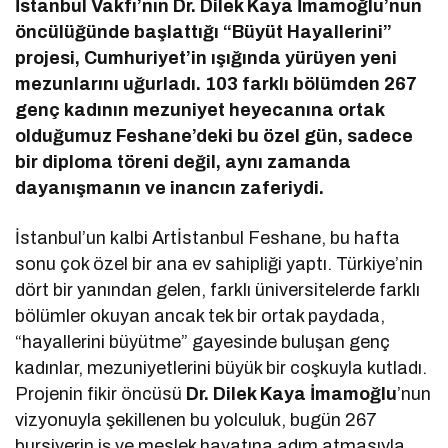
İstanbul Vakfı’nın Dr. Dilek Kaya İmamoğlu’nun
öncülüğünde başlattığı “Büyüt Hayallerini”
projesi, Cumhuriyet’in ışığında yürüyen yeni
mezunlarını uğurladı. 103 farklı bölümden 267
genç kadının mezuniyet heyecanına ortak
olduğumuz Feshane’deki bu özel gün, sadece
bir diploma töreni değil, aynı zamanda
dayanışmanın ve inancın zaferiydi.
İstanbul’un kalbi Artİstanbul Feshane, bu hafta
sonu çok özel bir ana ev sahipliği yaptı. Türkiye’nin
dört bir yanından gelen, farklı üniversitelerde farklı
bölümler okuyan ancak tek bir ortak paydada,
“hayallerini büyütme” gayesinde buluşan genç
kadınlar, mezuniyetlerini büyük bir coşkuyla kutladı.
Projenin fikir öncüsü
Dr. Dilek Kaya İmamoğlu
’nun
vizyonuyla şekillenen bu yolculuk, bugün 267
bursiyerin iş ve meslek hayatına adım atmasıyla