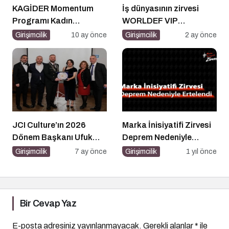
KAGİDER Momentum
İş dünyasının zirvesi
Programı Kadın
WORLDEF VIP
Girişimcilerin Gücüne
Connect’te buluştu
Girişimcilik
10 ay önce
Girişimcilik
2 ay önce
Güç Katıyor
JCI Culture’ın 2026
Marka İnisiyatifi Zirvesi
Dönem Başkanı Ufuk
Deprem Nedeniyle
Can Ay Oldu
Ertelendi
Girişimcilik
7 ay önce
Girişimcilik
1 yıl önce
Bir Cevap Yaz
E-posta adresiniz yayınlanmayacak.
Gerekli alanlar
*
ile