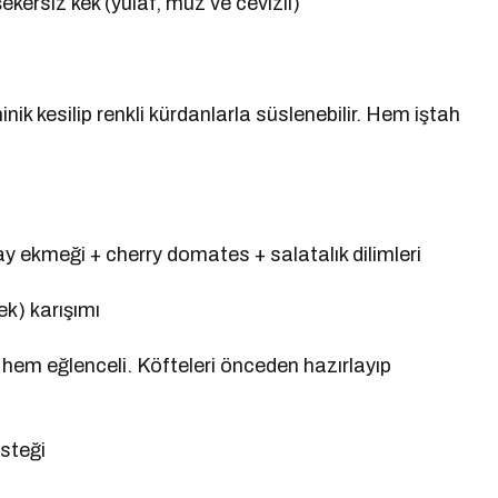
ekersiz kek (yulaf, muz ve cevizli)
nik kesilip renkli kürdanlarla süslenebilir. Hem iştah
y ekmeği + cherry domates + salatalık dilimleri
k) karışımı
 hem eğlenceli. Köfteleri önceden hazırlayıp
steği