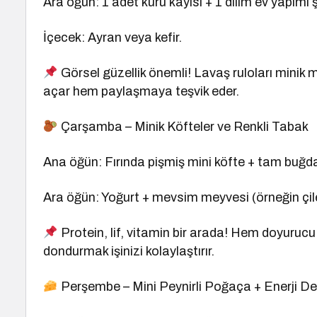
Ara öğün: 1 adet kuru kayısı + 1 dilim ev yapımı ş
İçecek: Ayran veya kefir.
Görsel güzellik önemli! Lavaş ruloları minik mi
açar hem paylaşmaya teşvik eder.
Çarşamba – Minik Köfteler ve Renkli Tabak
Ana öğün: Fırında pişmiş mini köfte + tam buğda
Ara öğün: Yoğurt + mevsim meyvesi (örneğin çile
Protein, lif, vitamin bir arada! Hem doyurucu
dondurmak işinizi kolaylaştırır.
Perşembe – Mini Peynirli Poğaça + Enerji De