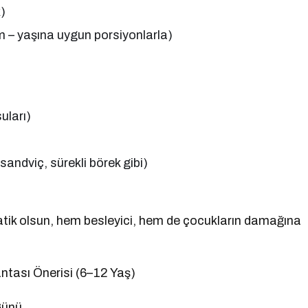
)
m – yaşına uygun porsiyonlarla)
uları)
sandviç, sürekli börek gibi)
pratik olsun, hem besleyici, hem de çocukların damağına
ntası Önerisi (6–12 Yaş)
Günü