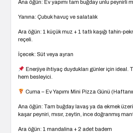
Ana öğün: Ev yapımı tam buğday unlu peynirli m
Yanına: Çubuk havuç ve salatalık
Ara öğün: 1 küçük muz + 1 tatlı kaşığı tahin-pe
reçeli.
İçecek: Süt veya ayran
Enerjiye ihtiyaç duydukları günler için ideal.
hem besleyici.
Cuma – Ev Yapımı Mini Pizza Günü (Haftanın 
Ana öğün: Tam buğday lavaş ya da ekmek üzeri
kaşar peyniri, mısır, zeytin, ince doğranmış man
Ara öğün: 1 mandalina + 2 adet badem