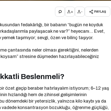
+
-
PAYLAŞ
kusundan fedakârlığı, bir babanın “bugün ne koyduk
 arkadaşlarımla paylaşacak ne var?” heyecanı… Evet,
emek taşımıyor; sevgi, özen ve bilinç taşıyor.
nme çantasında neler olması gerektiğini, nelerden
 koysam” stresine düşmeden hazırlayabileceğiniz
kkatli Beslenmeli?
ir özet geçip beraber hatırlayalım istiyorum; 6–12 yaş
in hızlandığı hem de zihinsel gelişimlerinin
 bu dönemdeki bir yetersizlik, yalnızca kilo kaybı ya da
zun vadede konsantrasyon bozukluğu, öğrenme güçlüğü,