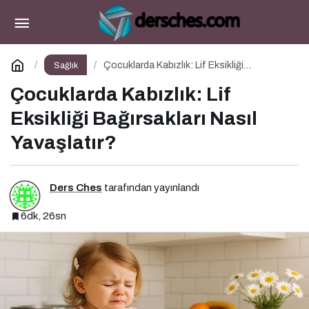
Yaz Mevsiminde Sağlığınızı Tehdit Eden
Hastalıklara Dikkat!
Paylaş
Yorum Yap
Çocuklarda Kabızlık: Lif Eksikliği
Sağlık
Bağırsakları Nasıl Yavaşlatır?
Çocuklarda Kabızlık: Lif
Eksikliği Bağırsakları Nasıl
Yavaşlatır?
Ders Ches
tarafından yayınlandı
6dk, 26sn