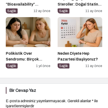
“Bioavailability”
Steroller: Doğal Statin
Kavramı: Hangi Besin Ne
Etkisi
Sağlık
12 ay önce
Sağlık
11 ay önce
Kadar Emilir?
Polikistik Over
Neden Diyete Hep
Sendromu: Birçok
Pazartesi Başlıyoruz?
Kadının Sessiz Yoldaşı
Sağlık
1 yıl önce
Sağlık
11 ay önce
Bir Cevap Yaz
E-posta adresiniz yayınlanmayacak.
Gerekli alanlar
*
ile
işaretlenmişlerdir