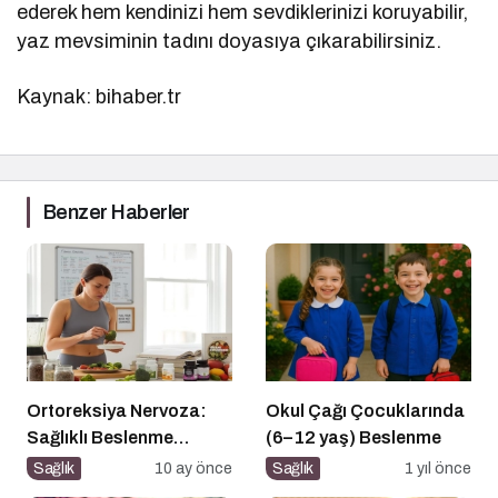
ederek hem kendinizi hem sevdiklerinizi koruyabilir,
yaz mevsiminin tadını doyasıya çıkarabilirsiniz.
Kaynak: bihaber.tr
Benzer Haberler
Ortoreksiya Nervoza:
Okul Çağı Çocuklarında
Sağlıklı Beslenme
(6–12 yaş) Beslenme
Takıntısı
Sağlık
10 ay önce
Sağlık
1 yıl önce