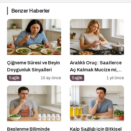
Benzer Haberler
Çiğneme Süresi ve Beyin
Aralıklı Oruç: Saatlerce
Doygunluk Sinyalleri
Aç Kalmak Mucize mi,
Geçici Bir Trend Mi?
Sağlık
10 ay önce
Sağlık
1 yıl önce
Beslenme Biliminde
Kalp Sağlığı için Bitkisel