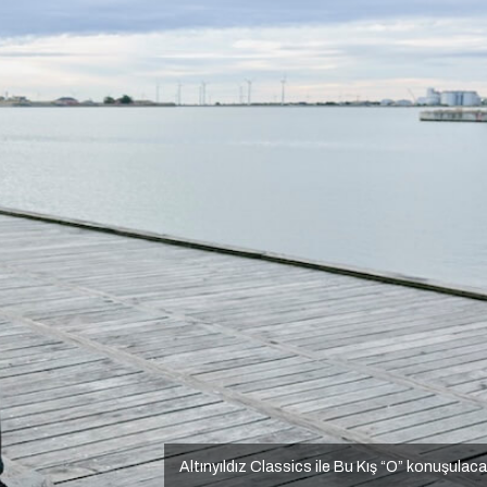
Altınyıldız Classics ile Bu Kış “O” konuşulac