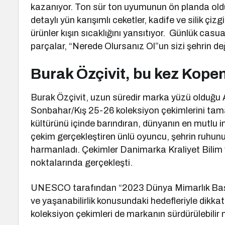
kazanıyor. Ton sür ton uyumunun ön planda oldu
detaylı yün karışımlı ceketler, kadife ve silik çi
ürünler kışın sıcaklığını yansıtıyor. Günlük casua
parçalar, “Nerede Olursanız Ol”un sizi şehrin d
Burak Özçivit, bu kez Kop
Burak Özçivit, uzun süredir marka yüzü olduğu A
Sonbahar/Kış 25-26 koleksiyon çekimlerini tama
kültürünü içinde barındıran, dünyanın en mutlu i
çekim gerçekleştiren ünlü oyuncu, şehrin ruhunu
harmanladı. Çekimler Danimarka Kraliyet Bilim 
noktalarında gerçekleşti.
UNESCO tarafından “2023 Dünya Mimarlık Başken
ve yaşanabilirlik konusundaki hedefleriyle dikka
koleksiyon çekimleri de markanın sürdürülebilir