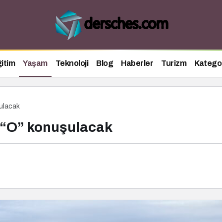
itim
Yaşam
Teknoloji
Blog
Haberler
Turizm
Kategor
şulacak
ış “O” konuşulacak