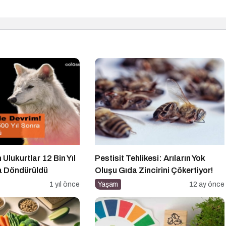
 Ulukurtlar 12 Bin Yıl
Pestisit Tehlikesi: Arıların Yok
a Döndürüldü
Oluşu Gıda Zincirini Çökertiyor!
1 yıl önce
Yaşam
12 ay önce