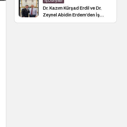
İş Dünyası
Dr. Kazım Kürşad Erdil ve Dr.
Zeynel Abidin Erdem’den İş
Dünyası Buluşması