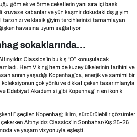
ğu gömlek ve örme ceketlerin yanı sıra içi baskı
zgili kruvaze kabanlar ve yün kaşmir dokudaki dış giyim
l tarzınızı ve klasik giyim tercihlerinizi tamamlayan
eğişken havasına uyum sağlatıyor.
enhag sokaklarında…
ltınyıldız Classics’in bu kış “O” konuşulacak
mladı. Hem Viking hem de kuzey ülkelerinin tarihini ve
nsanlarının yaşadığı Kopenhag’da, enerjik ve samimi bir
 koleksiyonun çok yönlü ve dikkat çeken tasarımlarıyla
ve Edebiyat Akademisi gibi Kopenhag’ın en ikonik
ti” şeçilen Kopenhag; iklim, sürdürülebilir çözümler
t çekerken Altınyıldız Classics’in Sonbahar/Kış 25-26
 moda ve yaşam vizyonuyla eşleşti.