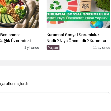
a Beslenme:
Kurumsal Sosyal Sorumluluk
Sağlık Üzerindeki
Nedir? Niye Önemlidir? Kurumsal
ni Alışkanlıklar
Sosyal Sorumluluk Nasıl Yapılır?
1 yıl önce
Yaşam
11 ay önce
 işaretlenmişlerdir