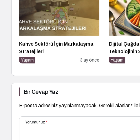
Kahve Sektörü İçin Markalaşma
Dijital Çağd
Stratejileri
Teknolojinin 
Etkileri ve Ye
Yaşam
3 ay önce
Yaşam
Bir Cevap Yaz
E-posta adresiniz yayınlanmayacak.
Gerekli alanlar
*
ile
Yorumunuz
*