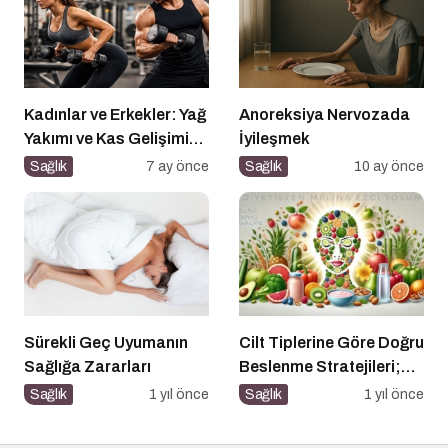
Kadınlar ve Erkekler: Yağ
Anoreksiya Nervozada
Yakımı ve Kas Gelişimi
İyileşmek
Arasındaki Farklar
Sağlık
7 ay önce
Sağlık
10 ay önce
Sürekli Geç Uyumanın
Cilt Tiplerine Göre Doğru
Sağlığa Zararları
Beslenme Stratejileri;
Genç ve Parlak Cilt İçin
Sağlık
1 yıl önce
Sağlık
1 yıl önce
Doğru Besinler