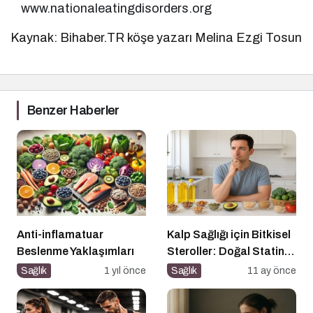
www.nationaleatingdisorders.org
Kaynak: Bihaber.TR köşe yazarı Melina Ezgi Tosun
Benzer Haberler
Anti-inflamatuar
Kalp Sağlığı için Bitkisel
Beslenme Yaklaşımları
Steroller: Doğal Statin
Etkisi
Sağlık
1 yıl önce
Sağlık
11 ay önce