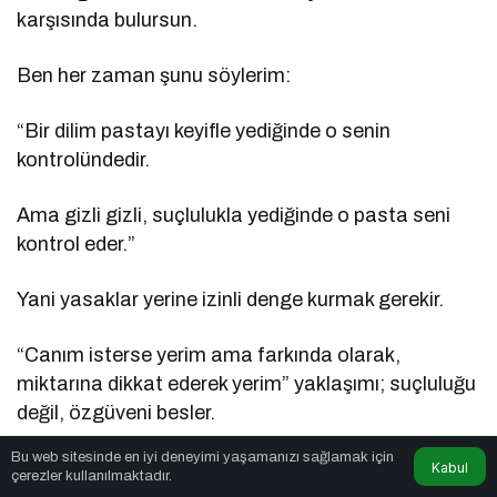
karşısında bulursun.
Ben her zaman şunu söylerim:
“Bir dilim pastayı keyifle yediğinde o senin
kontrolündedir.
Ama gizli gizli, suçlulukla yediğinde o pasta seni
kontrol eder.”
Yani yasaklar yerine izinli denge kurmak gerekir.
“Canım isterse yerim ama farkında olarak,
miktarına dikkat ederek yerim” yaklaşımı; suçluluğu
değil, özgüveni besler.
Bu web sitesinde en iyi deneyimi yaşamanızı sağlamak için
Yasak kalktığında o yiyeceğin üzerindeki büyü de
Kabul
çerezler kullanılmaktadır.