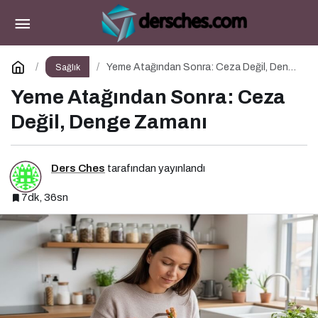
Yeme Bozukluklarında Yeme Ataklarını Nasıl
Engellerim?
Paylaş
Yorum Yap
Yeme Atağından Sonra: Ceza Değil, Denge
Sağlık
Zamanı
Yeme Atağından Sonra: Ceza
Değil, Denge Zamanı
Ders Ches
tarafından yayınlandı
7dk, 36sn