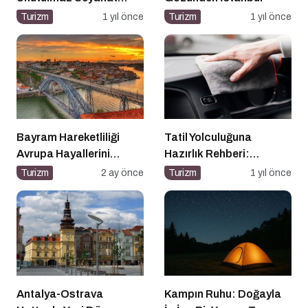
Önerileri
Turizm
1 yıl önce
Turizm
1 yıl önce
Bayram Hareketliliği
Tatil Yolculuğuna
Avrupa Hayallerini
Hazırlık Rehberi:
Tetikledi
Aracınız İçin Almanız
Turizm
2 ay önce
Turizm
1 yıl önce
Gereken 7 Temel Önlem!
Antalya-Ostrava
Kampın Ruhu: Doğayla