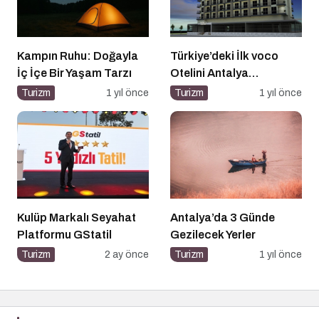
Kampın Ruhu: Doğayla
Türkiye’deki İlk voco
İç İçe Bir Yaşam Tarzı
Otelini Antalya
Konyaaltı’nda Açıyor
Turizm
1 yıl önce
Turizm
1 yıl önce
Kulüp Markalı Seyahat
Antalya’da 3 Günde
Platformu GStatil
Gezilecek Yerler
Turizm
2 ay önce
Turizm
1 yıl önce