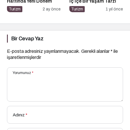
Hattında Yeni Dönem
İç İçe Bir Yaşam Tarzı
Turizm
2 ay önce
Turizm
1 yıl önce
Bir Cevap Yaz
E-posta adresiniz yayınlanmayacak.
Gerekli alanlar
*
ile
işaretlenmişlerdir
Yorumunuz
*
Adınız
*