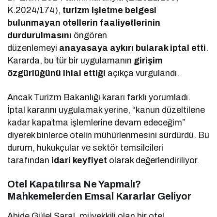
K.2024/174),
turizm işletme belgesi
bulunmayan otellerin faaliyetlerinin
durdurulmasını
öngören
düzenlemeyi
anayasaya aykırı bularak iptal etti
.
Kararda, bu tür bir uygulamanın
girişim
özgürlüğünü ihlal ettiği
açıkça vurgulandı.
Ancak Turizm Bakanlığı kararı farklı yorumladı.
İptal kararını uygulamak yerine, “kanun düzeltilene
kadar kapatma işlemlerine devam edeceğim”
diyerek binlerce otelin mühürlenmesini sürdürdü. Bu
durum, hukukçular ve sektör temsilcileri
tarafından
idari keyfiyet
olarak değerlendiriliyor.
Otel Kapatılırsa Ne Yapmalı?
Mahkemelerden Emsal Kararlar Geliyor
Abide Gülel Saral, müvekkili olan bir otel