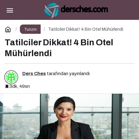
Popüler Yurt İçi Tatil Rotaları
Paylaş
Yorum Yap
Tatilciler Dikkat! 4 Bin Otel Mühürlendi
Turizm
Tatilciler Dikkat! 4 Bin Otel
Mühürlendi
Ders Ches
tarafından yayınlandı
3dk, 49sn