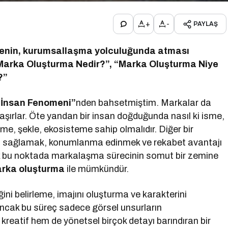
+
-
PAYLAŞ
menin, kurumsallaşma yolculuğunda atması
“Marka Oluşturma Nedir?”, “Marka Oluşturma Niye
?”
 İnsan
Fenomeni”
nden bahsetmiştim. Markalar da
unlaşırlar. Öte yandan bir insan doğduğunda nasıl ki isme,
sme, şekle, ekosisteme sahip olmalıdır. Diğer bir
ğini sağlamak, konumlanma edinmek ve rekabet avantajı
k bu noktada markalaşma sürecinin somut bir zemine
rka oluşturma
ile mümkündür.
ini belirleme, imajını oluşturma ve karakterini
. Ancak bu süreç sadece görsel unsurların
 kreatif hem de yönetsel birçok detayı barındıran bir