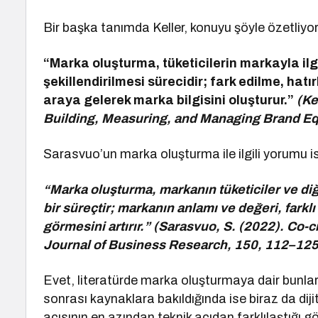
Bir başka tanımda Keller, konuyu şöyle özetliyor
“Marka oluşturma, tüketicilerin markayla ilgili
şekillendirilmesi sürecidir; fark edilme, hatır
araya gelerek marka bilgisini oluşturur.”
(Ke
Building, Measuring, and Managing Brand Eq
Sarasvuo’un marka oluşturma ile ilgili yorumu i
“Marka oluşturma, markanın tüketiciler ve diğe
bir süreçtir; markanın anlamı ve değeri, farklı
görmesini artırır.” (Sarasvuo, S. (2022). Co-
Journal of Business Research, 150, 112–125
Evet, literatürde marka oluşturmaya dair bunla
sonrası kaynaklara bakıldığında ise biraz da dij
açısının en azından teknik açıdan farklılaştığı gö