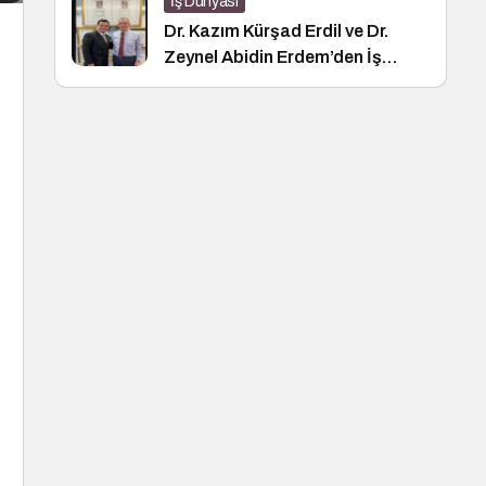
İş Dünyası
Dr. Kazım Kürşad Erdil ve Dr.
Zeynel Abidin Erdem’den İş
Dünyası Buluşması