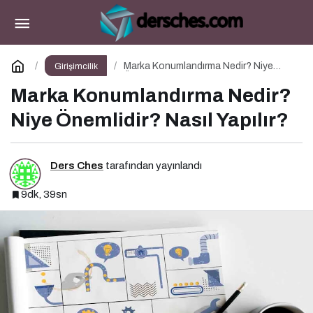
Kurumsal Kimlik Nedir? Kurumsal Kimlik Niye
Önemlidir? Kurumsal Kimlik Nasıl Yapılır?
Paylaş
Yorum Yap
Marka Konumlandırma Nedir? Niye
Girişimcilik
Önemlidir? Nasıl Yapılır?
Marka Konumlandırma Nedir?
Niye Önemlidir? Nasıl Yapılır?
Ders Ches
tarafından yayınlandı
9dk, 39sn