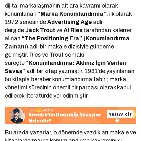
dijital markalaşmanın alt ara kavramı olarak
konumlanan
“Marka Konumlandırma”
, ilk olarak
1972 senesinde
Advertising Age
adlı
dergide
Jack Trout
ve
Al Ries
tarafından kaleme
alınan
“The Positioning Era” (Konumlandırma
Zamanı)
adlı bir makale dizisiyle gündeme
gelmiştir. Ries ve Trout sonraki
süreçte
“Konumlandırma: Aklınız İçin Verilen
Savaş”
adlı bir kitap yazmıştır. 1981’de yayınlanan
bu kitapla beraber konumlandırma tabiri; marka
yönetimi sürecinin önemli bir parçası olarak kabul
edilerek literatürde yer edinmiştir.
Bu arada yazarlar, o dönemde yazdıkları makale ve
kitaplarda marka konumlandırma kavramını şu