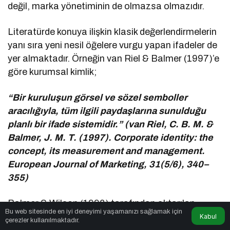
değil, marka yönetiminin de olmazsa olmazıdır.
Literatürde konuya ilişkin klasik değerlendirmelerin
yanı sıra yeni nesil öğelere vurgu yapan ifadeler de
yer almaktadır. Örneğin van Riel & Balmer (1997)’e
göre kurumsal kimlik;
“Bir kuruluşun görsel ve sözel semboller
aracılığıyla, tüm ilgili paydaşlarına sunulduğu
planlı bir ifade sistemidir.” (van Riel, C. B. M. &
Balmer, J. M. T. (1997). Corporate identity: the
concept, its measurement and management.
European Journal of Marketing, 31(5/6), 340–
355)
Balmer & Wilson (1998) tarafından aktarılan
Bu web sitesinde en iyi deneyimi yaşamanızı sağlamak için
geleneksel bir diğer tanımda ise kurumsal kimlik
Kabul
çerezler kullanılmaktadır.