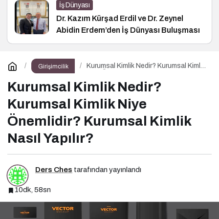
İş Dünyası
Dr. Kazım Kürşad Erdil ve Dr. Zeynel
Abidin Erdem’den İş Dünyası Buluşması
Kurumsal Kimlik Nedir? Kurumsal Kimlik
Girişimcilik
Niye Önemlidir? Kurumsal Kimlik Nasıl
Yapılır?
Kurumsal Kimlik Nedir?
Kurumsal Kimlik Niye
Önemlidir? Kurumsal Kimlik
Nasıl Yapılır?
Ders Ches
tarafından yayınlandı
10dk, 58sn