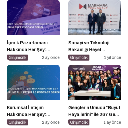
İçerik Pazarlaması
Sanayi ve Teknoloji
Hakkında Her Şey:
Bakanlığı Heyeti
İçeriklerce Podcast
Marmara Teknokent’i
Girişimcilik
2 ay önce
Girişimcilik
1 yıl önce
Serisi
Ziyaret Etti!
Kurumsal İletişim
Gençlerin Umudu “Büyüt
Hakkında Her Şey:
Hayallerini” ile 267 Genç
Kurumsal İletişim 2.0
Daha Kanatlandı
Girişimcilik
2 ay önce
Girişimcilik
1 ay önce