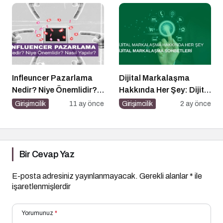
Podcast Serisi
Infleuncer Pazarlama
Dijital Markalaşma
Nedir? Niye Önemlidir?
Hakkında Her Şey: Dijital
Influencer Pazarlama
Markalaşma Sohbetleri
Girişimcilik
11 ay önce
Girişimcilik
2 ay önce
Nasıl Yapılır?
Podcast Serisi
Bir Cevap Yaz
E-posta adresiniz yayınlanmayacak.
Gerekli alanlar
*
ile
işaretlenmişlerdir
Yorumunuz
*