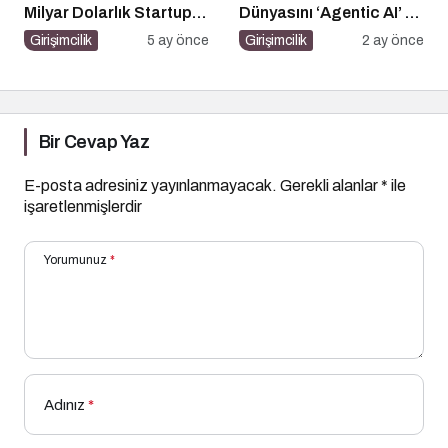
Milyar Dolarlık Startup
Dünyasını ‘Agentic AI’ ve
Açık Kaynağı Gizleyince
Otonom Yapay Zeka
Girişimcilik
5 ay önce
Girişimcilik
2 ay önce
Ne Oldu?
Çağına Hazırlıyor
Bir Cevap Yaz
E-posta adresiniz yayınlanmayacak.
Gerekli alanlar
*
ile
işaretlenmişlerdir
Yorumunuz
*
Adınız
*