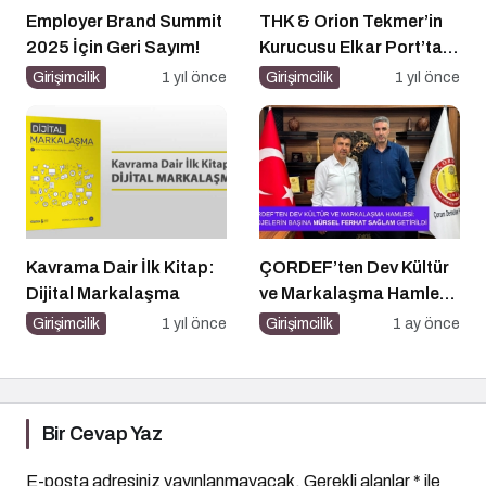
Employer Brand Summit
THK & Orion Tekmer’in
2025 İçin Geri Sayım!
Kurucusu Elkar Port’tan
Savunma Sanayii
Girişimcilik
1 yıl önce
Girişimcilik
1 yıl önce
Atılımı: AET
Electronics’e Stratejik
Yatırım
Kavrama Dair İlk Kitap:
ÇORDEF’ten Dev Kültür
Dijital Markalaşma
ve Markalaşma Hamlesi:
Projelerin Başına Mürsel
Girişimcilik
1 yıl önce
Girişimcilik
1 ay önce
Ferhat Sağlam Getirildi
Bir Cevap Yaz
E-posta adresiniz yayınlanmayacak.
Gerekli alanlar
*
ile