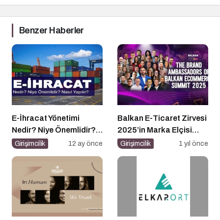
Benzer Haberler
E-İhracat Yönetimi
Balkan E-Ticaret Zirvesi
Nedir? Niye Önemlidir?
2025’in Marka Elçisi
Nasıl Yapılır?
Belli Oldu
Girişimcilik
12 ay önce
Girişimcilik
1 yıl önce