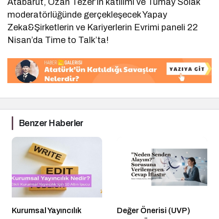
Atabarut, Ozan Tezer’in katılımı ve Tümay Solak
moderatörlüğünde gerçekleşecek Yapay
Zeka&Şirketlerin ve Kariyerlerin Evrimi paneli 22
Nisan’da Time to Talk’ta!
Benzer Haberler
Kurumsal Yayıncılık
Değer Önerisi (UVP)