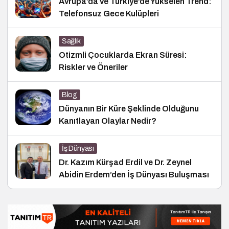
Avrupa’da ve Türkiye’de Yükselen Trend:
Telefonsuz Gece Kulüpleri
Sağlık
Otizmli Çocuklarda Ekran Süresi:
Riskler ve Öneriler
Blog
Dünyanın Bir Küre Şeklinde Olduğunu
Kanıtlayan Olaylar Nedir?
İş Dünyası
Dr. Kazım Kürşad Erdil ve Dr. Zeynel
Abidin Erdem’den İş Dünyası Buluşması