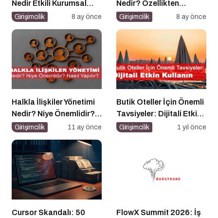
Nedir Etkili Kurumsal
Nedir? Özellikten
Yayıncılık İçin 10 Altın
Faydaya Geçiş
Girişimcilik
8 ay önce
Girişimcilik
8 ay önce
Öneri
Halkla İlişkiler Yönetimi
Butik Oteller İçin Önemli
Nedir? Niye Önemlidir?
Tavsiyeler: Dijitali Etkin
Halkla İlişkiler Yönetimi
Kullanın
Girişimcilik
11 ay önce
Girişimcilik
1 yıl önce
Nasıl Yapılır?
Cursor Skandalı: 50
FlowX Summit 2026: İş