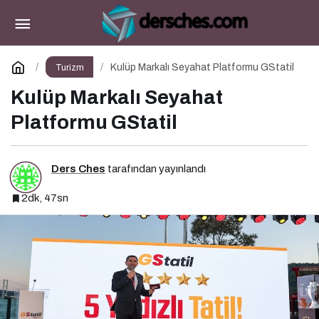
Antalya-Ostrava Hattında Yeni Dönem
Paylaş
Yorum Yap
Kulüp Markalı Seyahat Platformu GStatil
Turizm
Kulüp Markalı Seyahat
Platformu GStatil
Ders Ches
tarafından yayınlandı
2dk, 47sn