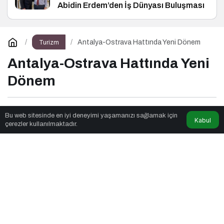
Abidin Erdem’den İş Dünyası Buluşması
Antalya-Ostrava Hattında Yeni Dönem
Turizm
Antalya-Ostrava Hattında Yeni
Dönem
Ders Ches
tarafından yayınlandı
Bu web sitesinde en iyi deneyimi yaşamanızı sağlamak için
Kabul
çerezler kullanılmaktadır.
3dk, 44sn