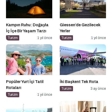
Kampın Ruhu: Doğayla
Giessen’de Gezilecek
İç İçe Bir Yaşam Tarzı
Yerler
Turizm
1 yıl önce
Turizm
1 yıl önce
Popüler Yurt İçi Tatil
İki Başkent Tek Rota
Rotaları
Turizm
3 ay önce
Turizm
1 yıl önce