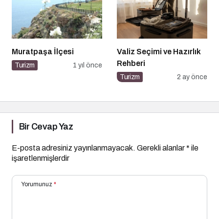
Muratpaşa İlçesi
Valiz Seçimi ve Hazırlık
Rehberi
Turizm
1 yıl önce
Turizm
2 ay önce
Bir Cevap Yaz
E-posta adresiniz yayınlanmayacak.
Gerekli alanlar
*
ile
işaretlenmişlerdir
Yorumunuz
*