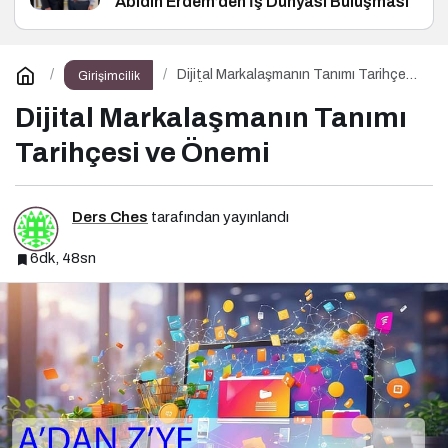
Abidin Erdem’den İş Dünyası Buluşması
Dijital Markalaşmanın Tanımı Tarihçesi
Girişimcilik
ve Önemi
Dijital Markalaşmanın Tanımı
Tarihçesi ve Önemi
Ders Ches
tarafından yayınlandı
6dk, 48sn