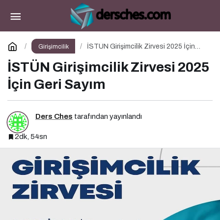
Dijital Markalaşmanın Tanımı Tarihçesi ve
Önemi
Paylaş
Yorum Yap
İSTÜN Girişimcilik Zirvesi 2025 İçin
Girişimcilik
Geri Sayım
İSTÜN Girişimcilik Zirvesi 2025
İçin Geri Sayım
Ders Ches
tarafından yayınlandı
2dk, 54sn