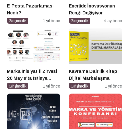
E-Posta Pazarlaması
Enerjide İnovasyonun
Nedir?
Rengi Değişiyor
Girişimcilik
1 yıl önce
Girişimcilik
4 ay önce
Marka İnisiyatifi Zirvesi
Kavrama Dair İlk Kitap:
20 Mayıs’ta İstinye
Dijital Markalaşma
Üniversitesi’nde!
Girişimcilik
1 yıl önce
Girişimcilik
1 yıl önce