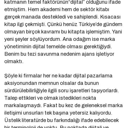
katmanın temel faktörünün“dijital” olduğunu ifade
etmiştim. Hem akademi hem de sektör kitabı
gerçek manada destekledi ve sahiplendi. Kısacası
kitap ilgi çekmişti. Çünkü henüz Türkiye’de gündem
olmayan birçok kavramı bu kitapta işlemiştim. Yani
yeni şeyler söylüyordum. Ana odağım ise marka
yönetiminin dijital temelde olması gerektiğiydi.
Benim bu tezi savunma nedenim ajans işletiyor
olmaktı.
Şöyle ki firmalar her ne kadar dijital pazarlama
aksiyonundan memnun olsalar da bunun
sürdürülebilirliğiyle ilgili soru işaretleri taşıyorlardı.
Talep ettikleri ve olmak istedikleri nokta
markalaşmaydı. Fakat bu kez de geleneksel marka
iletişimi unsurları tek başına yetersiz kalıyordu.
Üstelik literatürde bu farkındalığı ifade edebilecek
bir terminoloji de yoktu. Bu noktada dijitali ve