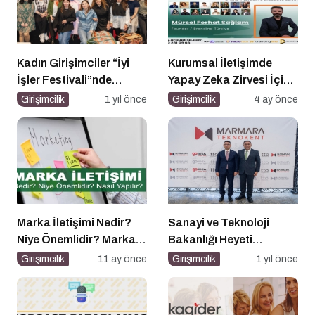
Kadın Girişimciler “İyi
Kurumsal İletişimde
İşler Festivali”nde
Yapay Zeka Zirvesi İçin
Buluştu
Geri Sayım!
Girişimcilik
1 yıl önce
Girişimcilik
4 ay önce
Marka İletişimi Nedir?
Sanayi ve Teknoloji
Niye Önemlidir? Marka
Bakanlığı Heyeti
İletişimi Nasıl Yapılır?
Marmara Teknokent’i
Girişimcilik
11 ay önce
Girişimcilik
1 yıl önce
Ziyaret Etti!