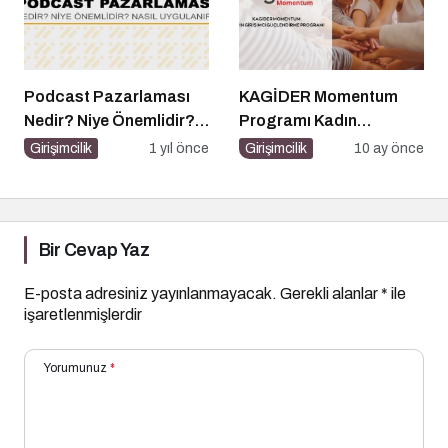
Podcast Pazarlaması
KAGİDER Momentum
Nedir? Niye Önemlidir?
Programı Kadın
Podcast Pazarlaması
Girişimcilerin Gücüne
Girişimcilik
1 yıl önce
Girişimcilik
10 ay önce
Nasıl Yapılır?
Güç Katıyor
Bir Cevap Yaz
E-posta adresiniz yayınlanmayacak.
Gerekli alanlar
*
ile
işaretlenmişlerdir
Yorumunuz
*