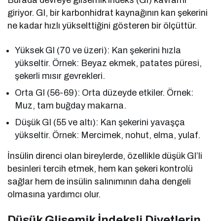
giriyor. GI, bir karbonhidrat kaynağının kan şekerini
ne kadar hızlı yükselttiğini gösteren bir ölçüttür.
Yüksek GI (70 ve üzeri): Kan şekerini hızla
yükseltir. Örnek: Beyaz ekmek, patates püresi,
şekerli mısır gevrekleri.
Orta GI (56-69): Orta düzeyde etkiler. Örnek:
Muz, tam buğday makarna.
Düşük GI (55 ve altı): Kan şekerini yavaşça
yükseltir. Örnek: Mercimek, nohut, elma, yulaf.
İnsülin direnci olan bireylerde, özellikle düşük GI’li
besinleri tercih etmek, hem kan şekeri kontrolü
sağlar hem de insülin salınımının daha dengeli
olmasına yardımcı olur.
Düşük Glisemik İndeksli Diyetlerin