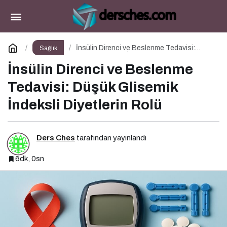
Mayıs Ayı Doğuma ve Doğum Sonrasına
Hazırlık Atölyesi
Paylaş
Yorum Yap
İnsülin Direnci ve Beslenme Tedavisi:
Sağlık
Düşük Glisemik İndeksli Diyetlerin Rolü
İnsülin Direnci ve Beslenme
Tedavisi: Düşük Glisemik
İndeksli Diyetlerin Rolü
Ders Ches
tarafından yayınlandı
6dk, 0sn