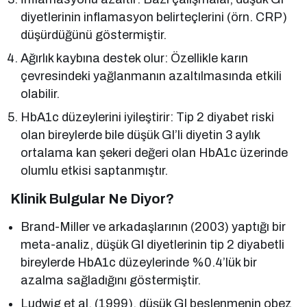
diyetlerinin inflamasyon belirteçlerini (örn. CRP)
düşürdüğünü göstermiştir.
Ağırlık kaybına destek olur: Özellikle karın
çevresindeki yağlanmanın azaltılmasında etkili
olabilir.
HbA1c düzeylerini iyileştirir: Tip 2 diyabet riski
olan bireylerde bile düşük GI’li diyetin 3 aylık
ortalama kan şekeri değeri olan HbA1c üzerinde
olumlu etkisi saptanmıştır.
Klinik Bulgular Ne Diyor?
Brand-Miller ve arkadaşlarının (2003) yaptığı bir
meta-analiz, düşük GI diyetlerinin tip 2 diyabetli
bireylerde HbA1c düzeylerinde %0.4’lük bir
azalma sağladığını göstermiştir.
Ludwig et al. (1999), düşük GI beslenmenin obez