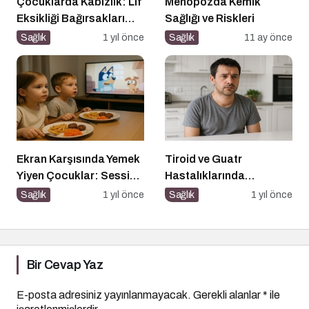
Çocuklarda Kabızlık: Lif
Menopozda Kemik
Eksikliği Bağırsakları
Sağlığı ve Riskleri
Nasıl Yavaşlatır?
Sağlık
1 yıl önce
Sağlık
11 ay önce
Ekran Karşısında Yemek
Tiroid ve Guatr
Yiyen Çocuklar: Sessiz
Hastalıklarında
Tehlike
Beslenme Bilinci
Sağlık
1 yıl önce
Sağlık
1 yıl önce
Bir Cevap Yaz
E-posta adresiniz yayınlanmayacak.
Gerekli alanlar
*
ile