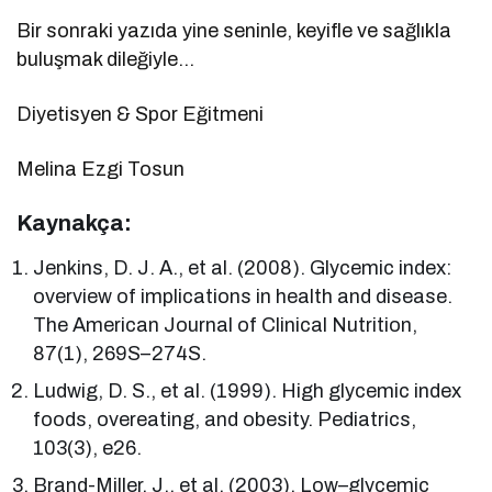
Bir sonraki yazıda yine seninle, keyifle ve sağlıkla
buluşmak dileğiyle…
Diyetisyen & Spor Eğitmeni
Melina Ezgi Tosun
Kaynakça:
Jenkins, D. J. A., et al. (2008). Glycemic index:
overview of implications in health and disease.
The American Journal of Clinical Nutrition,
87(1), 269S–274S.
Ludwig, D. S., et al. (1999). High glycemic index
foods, overeating, and obesity. Pediatrics,
103(3), e26.
Brand-Miller, J., et al. (2003). Low–glycemic