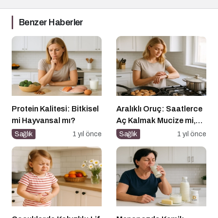
Benzer Haberler
Protein Kalitesi: Bitkisel
Aralıklı Oruç: Saatlerce
mi Hayvansal mı?
Aç Kalmak Mucize mi,
Geçici Bir Trend Mi?
Sağlık
1 yıl önce
Sağlık
1 yıl önce