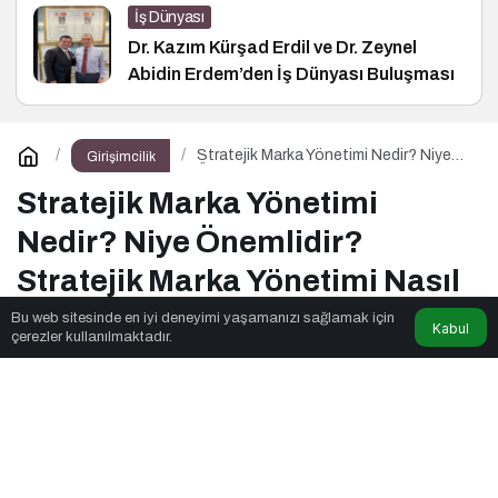
İş Dünyası
Dr. Kazım Kürşad Erdil ve Dr. Zeynel
Abidin Erdem’den İş Dünyası Buluşması
Stratejik Marka Yönetimi Nedir? Niye
Girişimcilik
Önemlidir? Stratejik Marka Yönetimi
Nasıl Yapılır?
Stratejik Marka Yönetimi
Nedir? Niye Önemlidir?
Stratejik Marka Yönetimi Nasıl
Yapılır?
Bu web sitesinde en iyi deneyimi yaşamanızı sağlamak için
Kabul
çerezler kullanılmaktadır.
Ders Ches
tarafından yayınlandı
7dk, 40sn