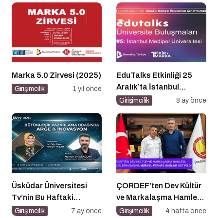
Marka 5.0 Zirvesi (2025)
EduTalks Etkinliği 25
Aralık’ta İstanbul
Girişimcilik
1 yıl önce
Medipol
Girişimcilik
8 ay önce
Üniversitesi’nde!
Üsküdar Üniversitesi
ÇORDEF’ten Dev Kültür
Tv’nin Bu Haftaki
ve Markalaşma Hamlesi:
Konuğu Mürsel Ferhat
Projelerin Başına Mürsel
Girişimcilik
7 ay önce
Girişimcilik
4 hafta önce