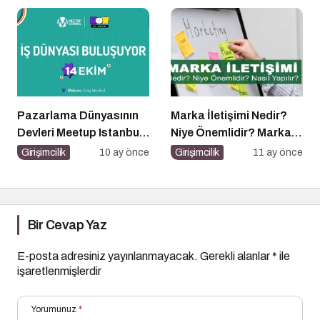
Sağlam Oluyor
Ferhat Sağlam Getirildi
Pazarlama Dünyasının
Marka İletişimi Nedir?
Devleri Meetup Istanbul
Niye Önemlidir? Marka
2025’te Buluşuyor
İletişimi Nasıl Yapılır?
Girişimcilik
10 ay önce
Girişimcilik
11 ay önce
Bir Cevap Yaz
E-posta adresiniz yayınlanmayacak.
Gerekli alanlar
*
ile
işaretlenmişlerdir
Yorumunuz
*