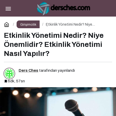
Stratejik Marka Yönetimi Nedir? Niye
Önemlidir? Stratejik Marka Yönetimi Nasıl Yapılır?
Paylaş
Yorum Yap
Etkinlik Yönetimi Nedir? Niye
Girişimcilik
Önemlidir? Etkinlik Yönetimi Nasıl
Yapılır?
Etkinlik Yönetimi Nedir? Niye
Önemlidir? Etkinlik Yönetimi
Nasıl Yapılır?
Ders Ches
tarafından yayınlandı
6dk, 57sn