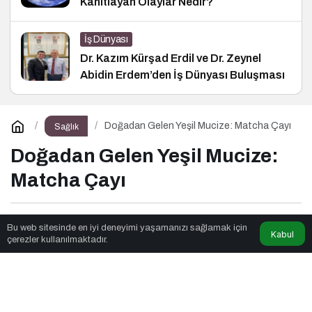
Kanıtlayan Olaylar Nedir?
İş Dünyası
Dr. Kazım Kürşad Erdil ve Dr. Zeynel
Abidin Erdem’den İş Dünyası Buluşması
Doğadan Gelen Yeşil Mucize: Matcha Çayı
Sağlık
Doğadan Gelen Yeşil Mucize:
Matcha Çayı
Ders Ches
tarafından yayınlandı
Bu web sitesinde en iyi deneyimi yaşamanızı sağlamak için
Kabul
çerezler kullanılmaktadır.
9dk, 2sn