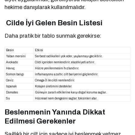
hekime danışılarak kullanılmalıdır.
Cilde İyi Gelen Besin Listesi
Daha pratik bir tablo sunmak gerekirse:
Besin
Etkisi
Yaban mersini
Serbest radikalleri yok eder, yaşlanmayı geciktirir.
Avokado
Cildi içeriden nemlendirir, elastikiyeti artırır.
Havuç
Hücre yenilenmesini hızlandırır.
Somon balığı
İnflamasyonu azaltır, cilt bariyerini güçlendirir.
Ceviz
Omega-3 ile cildi nemlendirir.
Ispanak
Kolajen üretimini destekler.
Domates
Güneşin zararlı etkilerine karşı doğal koruma sağlar.
Su
Hücresel nem dengesini sağlar, toksinleri atar.
Beslenmenin Yanında Dikkat
Edilmesi Gerekenler
Sağlıklı bir cilt için sadece iyi beslenmek yetmez.