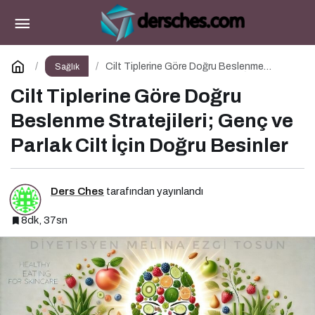
Doğadan Gelen Yeşil Mucize: Matcha Çayı
Paylaş
Yorum Yap
Cilt Tiplerine Göre Doğru Beslenme
Sağlık
Stratejileri; Genç ve Parlak Cilt İçin Doğru
Besinler
Cilt Tiplerine Göre Doğru
Beslenme Stratejileri; Genç ve
Parlak Cilt İçin Doğru Besinler
Ders Ches
tarafından yayınlandı
8dk, 37sn