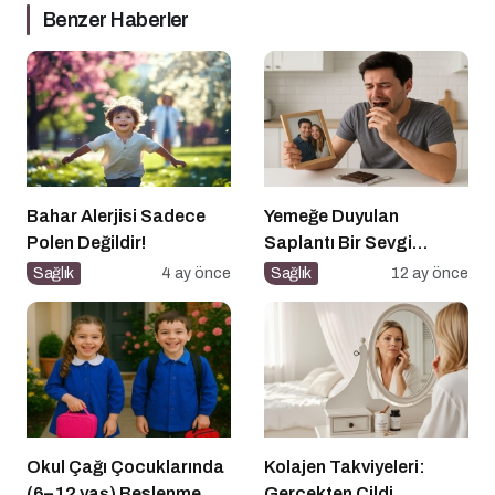
Benzer Haberler
Bahar Alerjisi Sadece
Yemeğe Duyulan
Polen Değildir!
Saplantı Bir Sevgi
İhtiyacıdır
Sağlık
4 ay önce
Sağlık
12 ay önce
Okul Çağı Çocuklarında
Kolajen Takviyeleri:
(6–12 yaş) Beslenme
Gerçekten Cildi