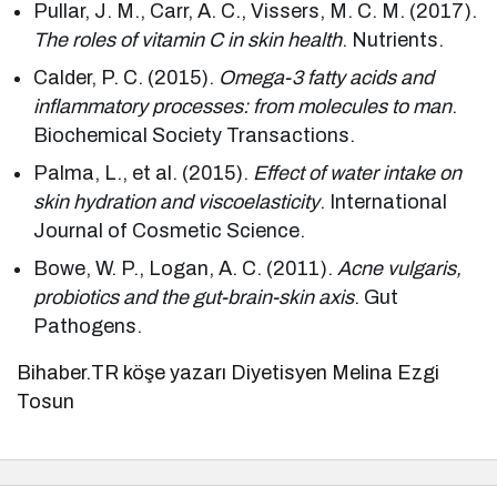
Pullar, J. M., Carr, A. C., Vissers, M. C. M. (2017).
The roles of vitamin C in skin health
. Nutrients.
Calder, P. C. (2015).
Omega-3 fatty acids and
inflammatory processes: from molecules to man
.
Biochemical Society Transactions.
Palma, L., et al. (2015).
Effect of water intake on
skin hydration and viscoelasticity
. International
Journal of Cosmetic Science.
Bowe, W. P., Logan, A. C. (2011).
Acne vulgaris,
probiotics and the gut-brain-skin axis
. Gut
Pathogens.
Bihaber.TR köşe yazarı Diyetisyen Melina Ezgi
Tosun