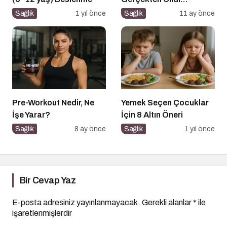
Gençleştiriyor mu?
Sağlık
1 yıl önce
Sağlık
11 ay önce
Pre-Workout Nedir, Ne
Yemek Seçen Çocuklar
İşe Yarar?
İçin 8 Altın Öneri
Sağlık
8 ay önce
Sağlık
1 yıl önce
Bir Cevap Yaz
E-posta adresiniz yayınlanmayacak.
Gerekli alanlar
*
ile
işaretlenmişlerdir