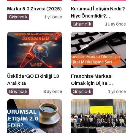
Marka 5.0 Zirvesi (2025)
Kurumsal İletişim Nedir?
Niye Önemlidir?
Girişimcilik
1 yıl önce
Kurumsal İletişim Nasıl
Girişimcilik
11 ay önce
Yapılır?
ÜsküdarGO Etkinliği 13
Franchise Markası
Aralık’ta
Olmak için Dijital
Markalaşma Şart
Girişimcilik
8 ay önce
Girişimcilik
1 yıl önce