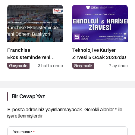
Buluşturuyor!
Franchise
Teknoloji ve Kariyer
Ekosisteminde Yeni
Zirvesi 5 Ocak 2026’da!
Dönem Başlıyor: Bayim
Girişimcilik
3 hafta önce
Girişimcilik
7 ay önce
Olur Musun? Fuarı 2026
İçin Geri Sayım!
Bir Cevap Yaz
E-posta adresiniz yayınlanmayacak.
Gerekli alanlar
*
ile
işaretlenmişlerdir
Yorumunuz
*