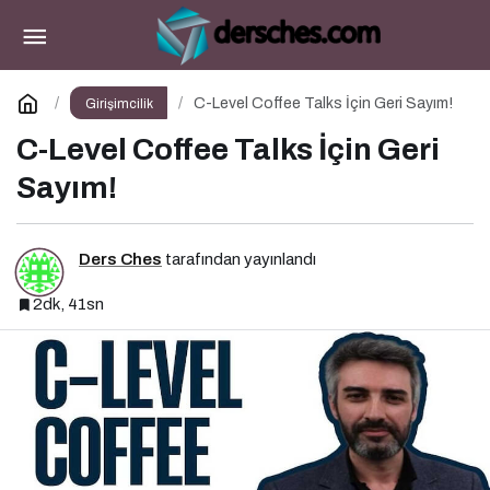
SAP Executive Exchange for CX
Paylaş
Yorum Yap
C-Level Coffee Talks İçin Geri Sayım!
Girişimcilik
C-Level Coffee Talks İçin Geri
Sayım!
Ders Ches
tarafından yayınlandı
2dk, 41sn