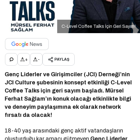
C-Level Coffee Talks İçin Geri Sayım!
+
-
PAYLAŞ
Genç Liderler ve Girişimciler (JCI) Derneği’nin
JCI Culture şubesinin konsept etkinliği C-Level
Coffee Talks için geri sayım başladı. Mürsel
Ferhat Sağlam’ın konuk olacağı etkinlikte bilgi
ve deneyim paylaşımına ek olarak network
fırsatı da olacak!
18-40 yaş arasındaki genç aktif vatandaşların
oluşturduğu kar amacı gütmeyen
Genç Liderler