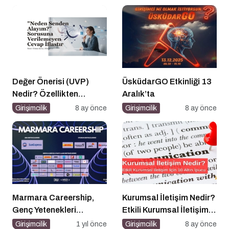
Değer Önerisi (UVP)
ÜsküdarGO Etkinliği 13
Nedir? Özellikten
Aralık’ta
Faydaya Geçiş
Girişimcilik
8 ay önce
Girişimcilik
8 ay önce
Marmara Careership,
Kurumsal İletişim Nedir?
Genç Yetenekleri
Etkili Kurumsal İletişim
Geleceğin İş Dünyasıyla
İçin 10 Altın İpucu
Girişimcilik
1 yıl önce
Girişimcilik
8 ay önce