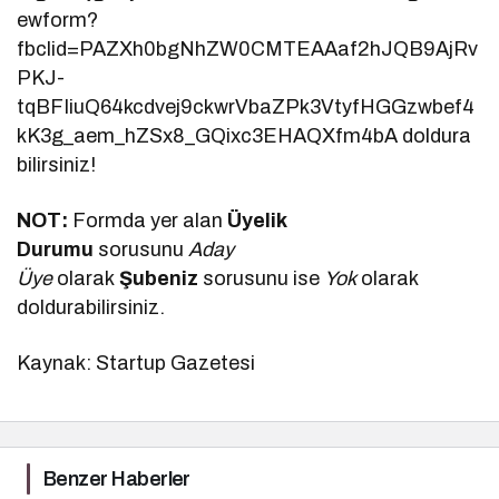
ewform?
fbclid=PAZXh0bgNhZW0CMTEAAaf2hJQB9AjRv
PKJ-
tqBFIiuQ64kcdvej9ckwrVbaZPk3VtyfHGGzwbef4
kK3g_aem_hZSx8_GQixc3EHAQXfm4bA doldura
bilirsiniz!
NOT:
Formda yer alan
Üyelik
Durumu
sorusunu
Aday
Üye
olarak
Şubeniz
sorusunu ise
Yok
olarak
doldurabilirsiniz.
Kaynak: Startup Gazetesi
Benzer Haberler