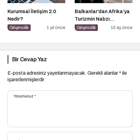
Kurumsal İletişim 2.0
Balkanlar’dan Afrika’ya
Nedir?
Turizmin Nabzı
Uzakrota Dubai’de Attı
Girişimcilik
1 yıl önce
Girişimcilik
10 ay önce
Bir Cevap Yaz
E-posta adresiniz yayınlanmayacak.
Gerekli alanlar
*
ile
işaretlenmişlerdir
Yorumunuz
*