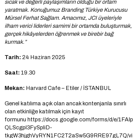
sıcak ve değerli paylaşımların olduğu bir ortam
yaratmak. Konuğumuz Branding Türkiye Kurucusu
Mürsel Ferhat Sağlam. Amacımız, JCI üyeleriyle
ilham verici liderleri samimi bir ortamda buluşturmak,
gerçek hikâyelerden öğrenmek ve birebir bağ
kurmak.”
Tarih:
24 Haziran 2025
Saat:
19.30
Mekan:
Harvard Cafe – Etiler / İSTANBUL
Genel katılıma açık olan ancak kontenjanla sınırlı
olan etkinliğe katılmak için kayıt
formunu https://docs.google.com/forms/d/e/1FAIp
QLScgpl3FySpliD-
tkgW3hjghVyRYN1FC2T2aSw5G9RRE97gL7Q/vi