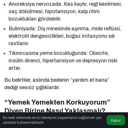
Anoreksiya nervozada: Kas kaybı, regl kesilmesi,
saç dökülmesi, hipotansiyon, kalp ritim
bozuklukları görülebilir.
Bulimiyada: Diş minesinde aşınma, mide reflüsü,
elektrolit dengesizlikleri, boğaz irritasyonu sık
rastlanır.
Tıkınırcasına yeme bozukluğunda: Obezite,
insülin direnci, hipertansiyon ve depresyon riski
artar.
Bu belirtiler, aslında bedenin “yardım et bana”
dediği sessiz çığlıklardır.
“Yemek Yemekten Korkuyorum”
Diyen Birine Nasıl Yaklaşmalı?
Bu web sitesinde en iyi deneyimi yaşamanızı sağlamak için
Kabul
Bir yakınınız “yemek yemekten korkuyorum”
çerezler kullanılmaktadır.