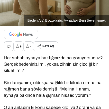
Beden Algı Bozukluğu: Aynadaki Beni Sevememek
+
-
PAYLAŞ
Her sabah aynaya baktığınızda ne görüyorsunuz?
Gerçek bedeninizi mi, yoksa zihninizin çizdiği bir
silueti mi?
Bir danışanım, oldukça sağlıklı bir kiloda olmasına
rağmen bana şöyle demişti: “Melina Hanım,
aynaya bakınca hâlâ şişman hissediyorum.”
O an anladım ki konu sadece kilo, yağ oranı ya da