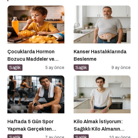
Çocuklarda Hormon
Kanser Hastalıklarında
Bozucu Maddeler ve
Beslenme
Paketli Gıdalar
Sağlık
5 ay önce
Sağlık
9 ay önce
Haftada 5 Gün Spor
Kilo Almak İstiyorum:
Yapmak Gerçekten
Sağlıklı Kilo Almanın
Sağlıklı mı?
Yolları
Sağlık
7 ay önce
Sağlık
10 ay önce