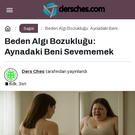
Yeme Bozuklukları
Paylaş
Yorum Yap
Beden Algı Bozukluğu: Aynadaki Beni
Sağlık
Sevememek
Beden Algı Bozukluğu:
Aynadaki Beni Sevememek
Ders Ches
tarafından yayınlandı
8dk, 3sn