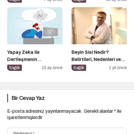
Yapay Zeka ile
Beyin Sisi Nedir?
Dertleşmenin
Belirtileri, Nedenleri ve
Görünmeyen Tehlikeleri!
Korunma Yolları
Sağlık
10 ay önce
Sağlık
1 yıl önce
Bir Cevap Yaz
E-posta adresiniz yayınlanmayacak.
Gerekli alanlar
*
ile
işaretlenmişlerdir
Yorumunuz
*