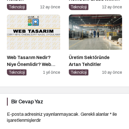
Açığını Hedef Aldı
Teknoloji
12 ay önce
Teknoloji
12 ay önce
Web Tasarım Nedir?
Üretim Sektöründe
Niye Önemlidir? Web
Artan Tehditler
Tasarım Nasıl Yapılır?
Teknoloji
1 yıl önce
Teknoloji
10 ay önce
Bir Cevap Yaz
E-posta adresiniz yayınlanmayacak.
Gerekli alanlar
*
ile
işaretlenmişlerdir