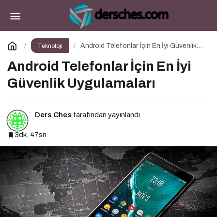
Yapay Zeka CEO Oldu: Çinli Şirketin 2022’de
Attığı Adım Yeniden Gündemde
Paylaş
Yorum Yap
Android Telefonlar İçin En İyi Güvenlik
Teknoloji
Uygulamaları
Android Telefonlar İçin En İyi
Güvenlik Uygulamaları
Ders Ches
tarafından yayınlandı
3dk, 47sn