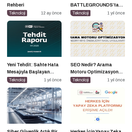
Rehberi
BATTLEGROUNDS’tan
1 Nisan Şakası
Teknoloji
12 ay önce
Teknoloji
1 yıl önce
Yeni Tehdit: Sahte Hata
SEO Nedir? Arama
Mesajıyla Başlayan
Motoru Optimizasyonu
Siber Saldırılar
Nasıl Yapılır?
Teknoloji
1 yıl önce
Teknoloji
1 yıl önce
Yükselişte
Siber Güvenlik Artık Bir
Herkes İçin Yapay Zeka