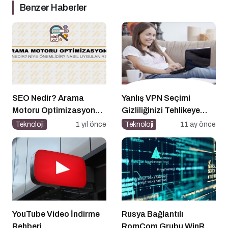
Benzer Haberler
SEO Nedir? Arama
Yanlış VPN Seçimi
Motoru Optimizasyonu
Gizliliğinizi Tehlikeye
Nasıl Yapılır?
Atabilir
Teknoloji
1 yıl önce
Teknoloji
11 ay önce
YouTube Video İndirme
Rusya Bağlantılı
Rehberi
RomCom Grubu WinRAR