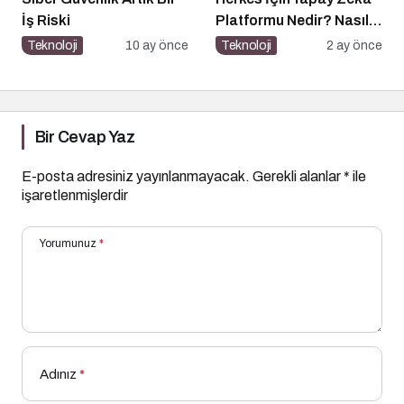
İş Riski
Platformu Nedir? Nasıl
Kullanılır?
Teknoloji
10 ay önce
Teknoloji
2 ay önce
Bir Cevap Yaz
E-posta adresiniz yayınlanmayacak.
Gerekli alanlar
*
ile
işaretlenmişlerdir
Yorumunuz
*
Adınız
*