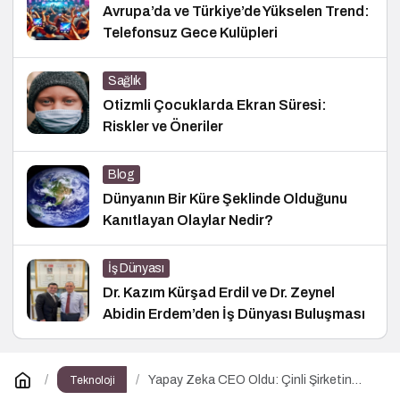
Avrupa’da ve Türkiye’de Yükselen Trend:
Telefonsuz Gece Kulüpleri
Sağlık
Otizmli Çocuklarda Ekran Süresi:
Riskler ve Öneriler
Blog
Dünyanın Bir Küre Şeklinde Olduğunu
Kanıtlayan Olaylar Nedir?
İş Dünyası
Dr. Kazım Kürşad Erdil ve Dr. Zeynel
Abidin Erdem’den İş Dünyası Buluşması
Yapay Zeka CEO Oldu: Çinli Şirketin
Teknoloji
2022’de Attığı Adım Yeniden Gündemde