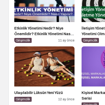
Etkinlik Yönetimi Nedir? Niye
İletişim Yöne
Önemlidir? Etkinlik Yönetimi Nasıl
Yönetimi Ol
Yapılır?
Girişimcilik
11 ay önce
Girişimcilik
Ulaşılabilir Lüksün Yeni Yüzü
Kişisel Mar
Serisi
Girişimcilik
12 ay önce
Girişimcilik