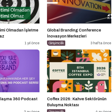
timi Olmadan İşletme
Global Branding Conference
maz
İnovasyon Merkezleri
1 yıl önce
Girişimcilik
3 hafta önce
kalaşma 360 Podcast
Coffex 2026: Kahve Sektörünün
Buluşma Noktası
2 ay önce
Girişimcilik
4 ay önce