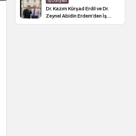
İş Dünyası
Dr. Kazım Kürşad Erdil ve Dr.
Zeynel Abidin Erdem’den İş
Dünyası Buluşması