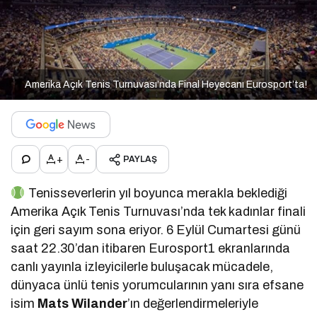
Amerika Açık Tenis Turnuvası’nda Final Heyecanı Eurosport’ta!
+
-
PAYLAŞ
Tenisseverlerin yıl boyunca merakla beklediği
Amerika Açık Tenis Turnuvası’nda tek kadınlar finali
için geri sayım sona eriyor. 6 Eylül Cumartesi günü
saat 22.30’dan itibaren Eurosport1 ekranlarında
canlı yayınla izleyicilerle buluşacak mücadele,
dünyaca ünlü tenis yorumcularının yanı sıra efsane
isim
Mats Wilander
’ın değerlendirmeleriyle