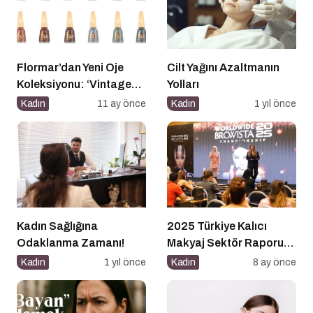
Flormar’dan Yeni Oje
Cilt Yağını Azaltmanın
Koleksiyonu: ‘Vintage
Yolları
Romance’ Nostaljiyle
Kadın
11 ay önce
Kadın
1 yıl önce
Harmanlanmış Bir
Zarafeti Tırnaklara
Taşıyor!
Kadın Sağlığına
2025 Türkiye Kalıcı
Odaklanma Zamanı!
Makyaj Sektör Raporu
Açıklandı
Kadın
1 yıl önce
Kadın
8 ay önce