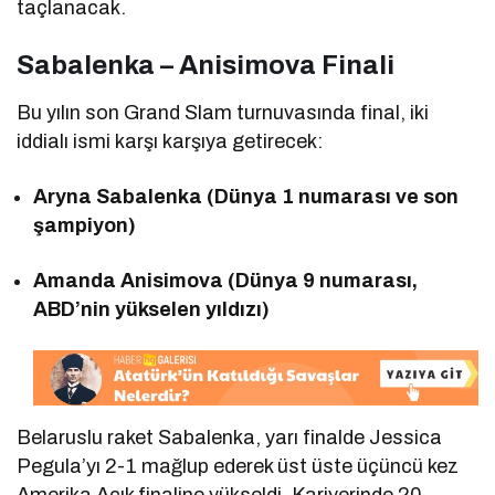
taçlanacak.
Sabalenka – Anisimova Finali
Bu yılın son Grand Slam turnuvasında final, iki
iddialı ismi karşı karşıya getirecek:
Aryna Sabalenka (Dünya 1 numarası ve son
şampiyon)
Amanda Anisimova (Dünya 9 numarası,
ABD’nin yükselen yıldızı)
Belaruslu raket Sabalenka, yarı finalde Jessica
Pegula’yı 2-1 mağlup ederek üst üste üçüncü kez
Amerika Açık finaline yükseldi. Kariyerinde 20