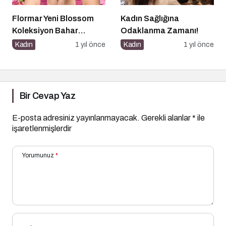
Flormar Yeni Blossom
Kadın Sağlığına
Koleksiyon Bahar
Odaklanma Zamanı!
Çiceklerinin Enerjisiyle
Kadın
1 yıl önce
Kadın
1 yıl önce
Güzelliğine Renk Kat
Bir Cevap Yaz
E-posta adresiniz yayınlanmayacak.
Gerekli alanlar
*
ile
işaretlenmişlerdir
Yorumunuz
*