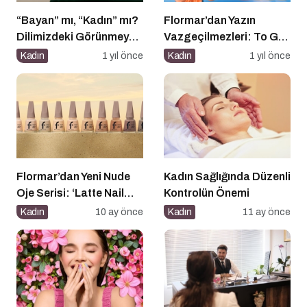
“Bayan” mı, “Kadın” mı?
Flormar’dan Yazın
Dilimizdeki Görünmeyen
Vazgeçilmezleri: To Go
Cinsiyet Ayrımı
Blush & To Go Bronzer
Kadın
1 yıl önce
Kadın
1 yıl önce
Flormar’dan Yeni Nude
Kadın Sağlığında Düzenli
Oje Serisi: ‘Latte Nail
Kontrolün Önemi
Enamel’ ile Zamansız
Kadın
10 ay önce
Kadın
11 ay önce
Şıklık Şimdi
Tırnaklarında!