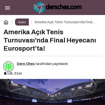
Menopozda Sağlık ve Yenilenme
Paylaş
Yorum Yap
Amerika Açık Tenis Turnuvası’nda Final
Kadın
Heyecanı Eurosport’ta!
Amerika Açık Tenis
Turnuvası’nda Final Heyecanı
Eurosport’ta!
Ders Ches
tarafından yayınlandı
1dk, 51sn