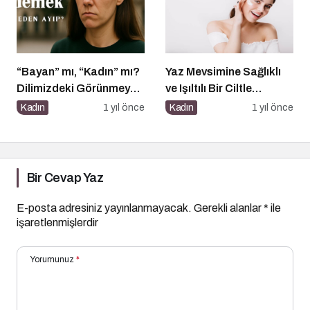
“Bayan” mı, “Kadın” mı?
Yaz Mevsimine Sağlıklı
Dilimizdeki Görünmeyen
ve Işıltılı Bir Ciltle
Cinsiyet Ayrımı
Merhaba Deyin
Kadın
1 yıl önce
Kadın
1 yıl önce
Bir Cevap Yaz
E-posta adresiniz yayınlanmayacak.
Gerekli alanlar
*
ile
işaretlenmişlerdir
Yorumunuz
*