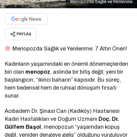
Menopozda Sağlık ve Yenilenme
PAYLAŞ
Menopozda Sağlık ve Yenilenme: 7 Altın Öneri!
Kadınların yaşamındaki en önemli dönemeçlerden
biri olan
menopoz
, aslında bir bitiş değil; yeni bir
başlangıcın, “ikinci baharın” kapısıdır. Bu süreç,
hem bedensel hem de ruhsal dönüşüm fırsatı
sunar.
Acıbadem Dr. Şinasi Can (Kadıköy) Hastanesi
Kadın Hastalıkları ve Doğum Uzmanı
Doç. Dr.
Gülfem Başol
, menopozun “yaşamdan kopuş
değil, yeniden dengeye geliş” olduğunu vurguluyor